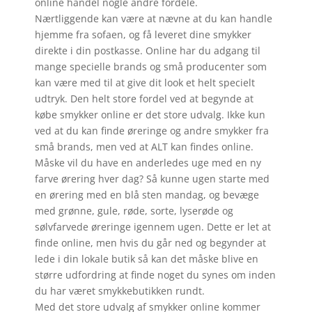
online handel nogle andre fordele.
Nærtliggende kan være at nævne at du kan handle
hjemme fra sofaen, og få leveret dine smykker
direkte i din postkasse. Online har du adgang til
mange specielle brands og små producenter som
kan være med til at give dit look et helt specielt
udtryk. Den helt store fordel ved at begynde at
købe smykker online er det store udvalg. Ikke kun
ved at du kan finde øreringe og andre smykker fra
små brands, men ved at ALT kan findes online.
Måske vil du have en anderledes uge med en ny
farve ørering hver dag? Så kunne ugen starte med
en ørering med en blå sten mandag, og bevæge
med grønne, gule, røde, sorte, lyserøde og
sølvfarvede øreringe igennem ugen. Dette er let at
finde online, men hvis du går ned og begynder at
lede i din lokale butik så kan det måske blive en
større udfordring at finde noget du synes om inden
du har været smykkebutikken rundt.
Med det store udvalg af smykker online kommer