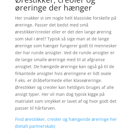
øreringe der hænger
Her snakker vi om nogle helt klassiske forskelle på
øreringe. Passer det bedst med små
ørestikker/creoler eller er det den lange ørering
som skal i øret? Typisk så sige man at de lange
øreringe som hænger fungerer godt til mennesker
der har runde ansigter. Ved de runde ansigter er
de lange smalle øreringe med til at afgranse
ansigtet. De hængede øreringe kan også gå til de
firkantede ansigter hvis øreringene er lidt ovale
F.eks. er dråbeformede eller klaseøreringe.
Ørestikker og creoler kan heldigvis bruges af alle
ansigt typer. Her vil man dog typisk kigge på
matrialet som smykket er lavet af og hvor godt det
passer til hårfarven.
Find ørestikker, creoler og hængende øreringe her
(betalt partnerskab)