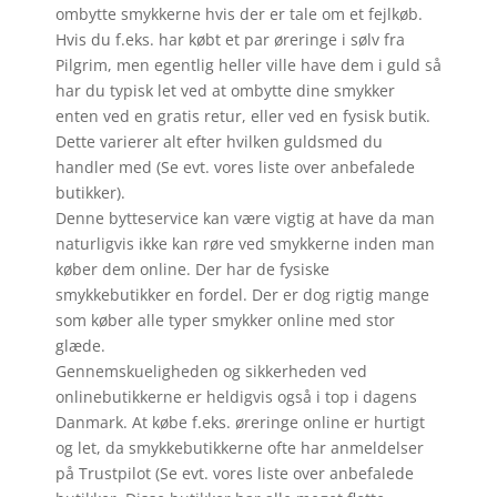
ombytte smykkerne hvis der er tale om et fejlkøb.
Hvis du f.eks. har købt et par øreringe i sølv fra
Pilgrim, men egentlig heller ville have dem i guld så
har du typisk let ved at ombytte dine smykker
enten ved en gratis retur, eller ved en fysisk butik.
Dette varierer alt efter hvilken guldsmed du
handler med (Se evt. vores liste over anbefalede
butikker).
Denne bytteservice kan være vigtig at have da man
naturligvis ikke kan røre ved smykkerne inden man
køber dem online. Der har de fysiske
smykkebutikker en fordel. Der er dog rigtig mange
som køber alle typer smykker online med stor
glæde.
Gennemskueligheden og sikkerheden ved
onlinebutikkerne er heldigvis også i top i dagens
Danmark. At købe f.eks. øreringe online er hurtigt
og let, da smykkebutikkerne ofte har anmeldelser
på Trustpilot (Se evt. vores liste over anbefalede