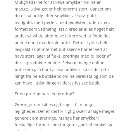
Mulighederne for at købe Smykker online er
mange. Udvalget er helt enormt stort. Uanset om
du er på udkig efter smykker af sølv, guld,
hvidguld, med perler, med ædelsten, uden sten,
formet som vedhæng, stav, creoler eller noget helt
andet så vil du altid have lettere ved at finde det
online end i den lokale butik. Dette skyldes helt
lavpraktisk at internet butikkerne har let ved at
have stort lager af f.eks. øreringe med billeder af
deres produkter online. Selvom mange online
butikker også har fysiske butikker, så er det ofte
langt fra hele butikkens online varekatalog som de
kan have i udstillingen i deres fysiske butik.
Er en ørering bare en ørering?
Øreringe kan købes og bruges til mange
lejligheder. Det er derfor rigtig svært at sige meget
generelt om øreringe. Mange har smykker i
forskellige former som fungerer godt til forskellige