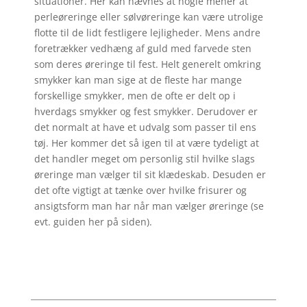
situationer. Her kan nævnes at nogle mener at
perleøreringe eller sølvøreringe kan være utrolige
flotte til de lidt festligere lejligheder. Mens andre
foretrækker vedhæng af guld med farvede sten
som deres øreringe til fest. Helt generelt omkring
smykker kan man sige at de fleste har mange
forskellige smykker, men de ofte er delt op i
hverdags smykker og fest smykker. Derudover er
det normalt at have et udvalg som passer til ens
tøj. Her kommer det så igen til at være tydeligt at
det handler meget om personlig stil hvilke slags
øreringe man vælger til sit klædeskab. Desuden er
det ofte vigtigt at tænke over hvilke frisurer og
ansigtsform man har når man vælger øreringe (se
evt. guiden her på siden).