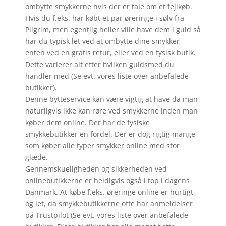
ombytte smykkerne hvis der er tale om et fejlkøb.
Hvis du f.eks. har købt et par øreringe i sølv fra
Pilgrim, men egentlig heller ville have dem i guld så
har du typisk let ved at ombytte dine smykker
enten ved en gratis retur, eller ved en fysisk butik.
Dette varierer alt efter hvilken guldsmed du
handler med (Se evt. vores liste over anbefalede
butikker).
Denne bytteservice kan være vigtig at have da man
naturligvis ikke kan røre ved smykkerne inden man
køber dem online. Der har de fysiske
smykkebutikker en fordel. Der er dog rigtig mange
som køber alle typer smykker online med stor
glæde.
Gennemskueligheden og sikkerheden ved
onlinebutikkerne er heldigvis også i top i dagens
Danmark. At købe f.eks. øreringe online er hurtigt
og let, da smykkebutikkerne ofte har anmeldelser
på Trustpilot (Se evt. vores liste over anbefalede