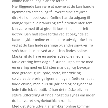
online handel nogle andre fordele.
Nærtliggende kan være at nævne at du kan handle
hjemme fra sofaen, og få leveret dine smykker
direkte i din postkasse. Online har du adgang til
mange specielle brands og små producenter som
kan være med til at give dit look et helt specielt
udtryk. Den helt store fordel ved at begynde at
købe smykker online er det store udvalg. Ikke kun
ved at du kan finde øreringe og andre smykker fra
små brands, men ved at ALT kan findes online.
Måske vil du have en anderledes uge med en ny
farve ørering hver dag? Så kunne ugen starte med
en ørering med en blå sten mandag, og bevæge
med grønne, gule, røde, sorte, lyserøde og
sølvfarvede øreringe igennem ugen. Dette er let at
finde online, men hvis du går ned og begynder at
lede i din lokale butik så kan det måske blive en
større udfordring at finde noget du synes om inden
du har været smykkebutikken rundt.
Med det store udvalg af smykker online kommer