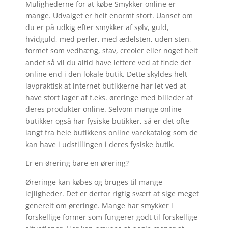
Mulighederne for at købe Smykker online er
mange. Udvalget er helt enormt stort. Uanset om
du er på udkig efter smykker af sølv, guld,
hvidguld, med perler, med ædelsten, uden sten,
formet som vedhæng, stav, creoler eller noget helt
andet så vil du altid have lettere ved at finde det
online end i den lokale butik. Dette skyldes helt
lavpraktisk at internet butikkerne har let ved at
have stort lager af f.eks. øreringe med billeder af
deres produkter online. Selvom mange online
butikker også har fysiske butikker, så er det ofte
langt fra hele butikkens online varekatalog som de
kan have i udstillingen i deres fysiske butik.
Er en ørering bare en ørering?
Øreringe kan købes og bruges til mange
lejligheder. Det er derfor rigtig svært at sige meget
generelt om øreringe. Mange har smykker i
forskellige former som fungerer godt til forskellige