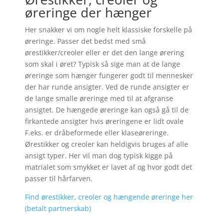
øreringe der hænger
Her snakker vi om nogle helt klassiske forskelle på
øreringe. Passer det bedst med små
ørestikker/creoler eller er det den lange ørering
som skal i øret? Typisk så sige man at de lange
øreringe som hænger fungerer godt til mennesker
der har runde ansigter. Ved de runde ansigter er
de lange smalle øreringe med til at afgranse
ansigtet. De hængede øreringe kan også gå til de
firkantede ansigter hvis øreringene er lidt ovale
F.eks. er dråbeformede eller klaseøreringe.
Ørestikker og creoler kan heldigvis bruges af alle
ansigt typer. Her vil man dog typisk kigge på
matrialet som smykket er lavet af og hvor godt det
passer til hårfarven.
Find ørestikker, creoler og hængende øreringe her
(betalt partnerskab)