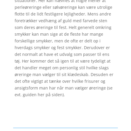
situationer. Her kan nævnes at nogle mener at
perleøreringe eller sølvøreringe kan være utrolige
flotte til de lidt festligere lejligheder. Mens andre
foretrækker vedhæng af guld med farvede sten
som deres øreringe til fest. Helt generelt omkring
smykker kan man sige at de fleste har mange
forskellige smykker, men de ofte er delt op i
hverdags smykker og fest smykker. Derudover er
det normalt at have et udvalg som passer til ens
tøj. Her kommer det så igen til at være tydeligt at
det handler meget om personlig stil hvilke slags
øreringe man vælger til sit klædeskab. Desuden er
det ofte vigtigt at tænke over hvilke frisurer og
ansigtsform man har når man vælger øreringe (se
evt. guiden her på siden).