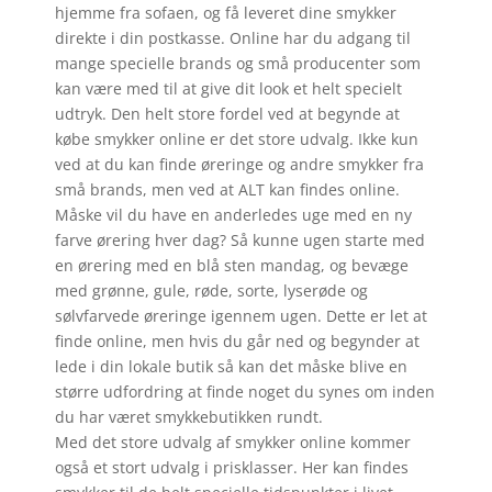
hjemme fra sofaen, og få leveret dine smykker
direkte i din postkasse. Online har du adgang til
mange specielle brands og små producenter som
kan være med til at give dit look et helt specielt
udtryk. Den helt store fordel ved at begynde at
købe smykker online er det store udvalg. Ikke kun
ved at du kan finde øreringe og andre smykker fra
små brands, men ved at ALT kan findes online.
Måske vil du have en anderledes uge med en ny
farve ørering hver dag? Så kunne ugen starte med
en ørering med en blå sten mandag, og bevæge
med grønne, gule, røde, sorte, lyserøde og
sølvfarvede øreringe igennem ugen. Dette er let at
finde online, men hvis du går ned og begynder at
lede i din lokale butik så kan det måske blive en
større udfordring at finde noget du synes om inden
du har været smykkebutikken rundt.
Med det store udvalg af smykker online kommer
også et stort udvalg i prisklasser. Her kan findes