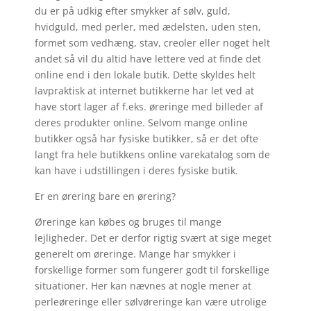
du er på udkig efter smykker af sølv, guld,
hvidguld, med perler, med ædelsten, uden sten,
formet som vedhæng, stav, creoler eller noget helt
andet så vil du altid have lettere ved at finde det
online end i den lokale butik. Dette skyldes helt
lavpraktisk at internet butikkerne har let ved at
have stort lager af f.eks. øreringe med billeder af
deres produkter online. Selvom mange online
butikker også har fysiske butikker, så er det ofte
langt fra hele butikkens online varekatalog som de
kan have i udstillingen i deres fysiske butik.
Er en ørering bare en ørering?
Øreringe kan købes og bruges til mange
lejligheder. Det er derfor rigtig svært at sige meget
generelt om øreringe. Mange har smykker i
forskellige former som fungerer godt til forskellige
situationer. Her kan nævnes at nogle mener at
perleøreringe eller sølvøreringe kan være utrolige