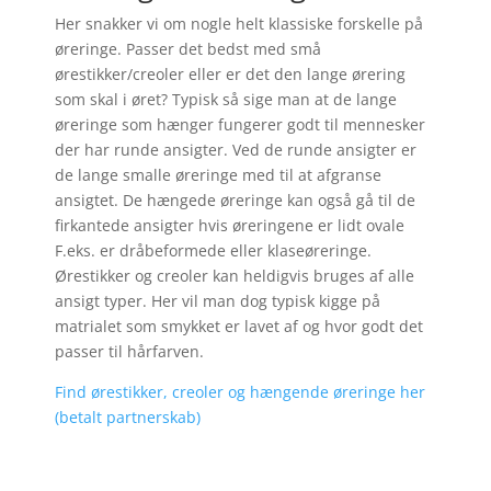
Her snakker vi om nogle helt klassiske forskelle på
øreringe. Passer det bedst med små
ørestikker/creoler eller er det den lange ørering
som skal i øret? Typisk så sige man at de lange
øreringe som hænger fungerer godt til mennesker
der har runde ansigter. Ved de runde ansigter er
de lange smalle øreringe med til at afgranse
ansigtet. De hængede øreringe kan også gå til de
firkantede ansigter hvis øreringene er lidt ovale
F.eks. er dråbeformede eller klaseøreringe.
Ørestikker og creoler kan heldigvis bruges af alle
ansigt typer. Her vil man dog typisk kigge på
matrialet som smykket er lavet af og hvor godt det
passer til hårfarven.
Find ørestikker, creoler og hængende øreringe her
(betalt partnerskab)