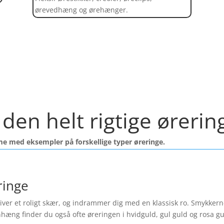
ørevedhæng og ørehænger.
Find et kæmpe udvalg af øreringe her
den helt rigtige ørerin
me med eksempler på forskellige typer øreringe.
ringe
ver et roligt skær, og indrammer dig med en klassisk ro. Smykkerne f
nhæng finder du også ofte øreringen i hvidguld, gul guld og rosa 