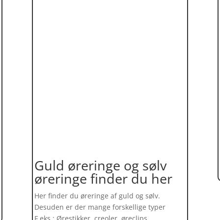
Guld øreringe og sølv
øreringe finder du her
Her finder du øreringe af guld og sølv.
Desuden er der mange forskellige typer
F.eks.: Ørestikker, creoler, øreclips,