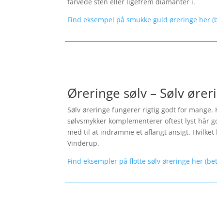
farvede sten eller ligefrem diamanter i.
Find eksempel på smukke guld øreringe her (b
Øreringe sølv – Sølv ører
Sølv øreringe fungerer rigtig godt for mange. 
sølvsmykker komplementerer oftest lyst hår god
med til at indramme et aflangt ansigt. Hvilket l
Vinderup.
Find eksempler på flotte sølv øreringe her (be