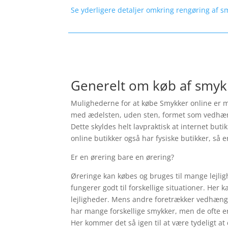
Se yderligere detaljer omkring rengøring af s
Generelt om køb af smyk
Mulighederne for at købe Smykker online er ma
med ædelsten, uden sten, formet som vedhæng, s
Dette skyldes helt lavpraktisk at internet but
online butikker også har fysiske butikker, så e
Er en ørering bare en ørering?
Øreringe kan købes og bruges til mange lejlig
fungerer godt til forskellige situationer. Her 
lejligheder. Mens andre foretrækker vedhæng a
har mange forskellige smykker, men de ofte er
Her kommer det så igen til at være tydeligt at