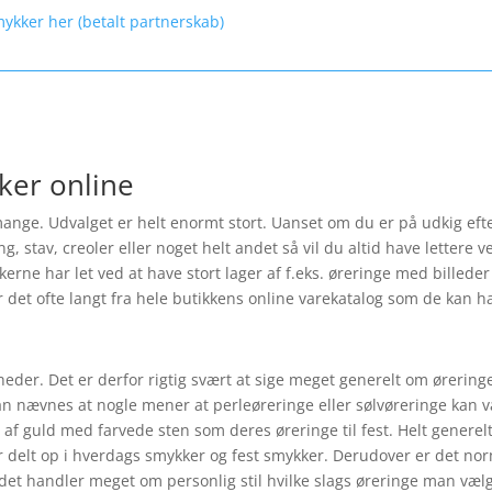
mykker her (betalt partnerskab)
ker online
nge. Udvalget er helt enormt stort. Uanset om du er på udkig efte
tav, creoler eller noget helt andet så vil du altid have lettere ved
ikkerne har let ved at have stort lager af f.eks. øreringe med bille
r det ofte langt fra hele butikkens online varekatalog som de kan hav
heder. Det er derfor rigtig svært at sige meget generelt om ørerin
kan nævnes at nogle mener at perleøreringe eller sølvøreringe kan være
f guld med farvede sten som deres øreringe til fest. Helt generel
 delt op i hverdags smykker og fest smykker. Derudover er det norm
 det handler meget om personlig stil hvilke slags øreringe man vælg