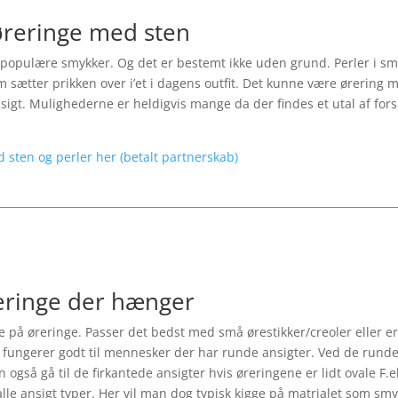
øreringe med sten
opulære smykker. Og det er bestemt ikke uden grund. Perler i smykk
 sætter prikken over i’et i dagens outfit. Det kunne være ørering m
ansigt. Mulighederne er heldigvis mange da der findes et utal af fo
d sten og perler her (betalt partnerskab)
reringe der hænger
le på øreringe. Passer det bedst med små ørestikker/creoler eller er
fungerer godt til mennesker der har runde ansigter. Ved de runde 
også gå til de firkantede ansigter hvis øreringene er lidt ovale F.
lle ansigt typer. Her vil man dog typisk kigge på matrialet som smyk