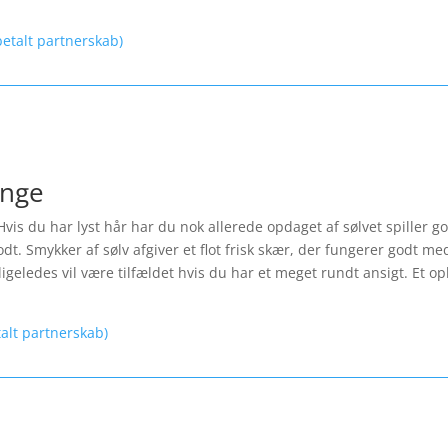
etalt partnerskab)
inge
Hvis du har lyst hår har du nok allerede opdaget af sølvet spiller 
t. Smykker af sølv afgiver et flot frisk skær, der fungerer godt med
igeledes vil være tilfældet hvis du har et meget rundt ansigt. Et opl
talt partnerskab)