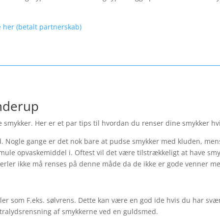
 her (betalt partnerskab)
inderup
 smykker. Her er et par tips til hvordan du renser dine smykker hvi
 Nogle gange er det nok bare at pudse smykker med kluden, mens
mule opvaskemiddel i. Oftest vil det være tilstrækkeligt at have sm
erler ikke må renses på denne måde da de ikke er gode venner m
er som F.eks. sølvrens. Dette kan være en god ide hvis du har svæ
 ultralydsrensning af smykkerne ved en guldsmed.