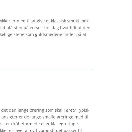
er er med til at give et klassisk smukt look.
ed blå sten på en solskinsdag hvor lidt af den
rskellige stene som guldsmedene finder på at
 det den lange ørering som skal i øret? Typisk
ansigter er de lange smalle øreringe med til
eks. er dråbeformede eller klaseøreringe.
ket er lavet af og hvor godt det passer til