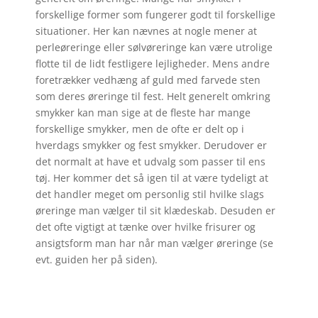
forskellige former som fungerer godt til forskellige
situationer. Her kan nævnes at nogle mener at
perleøreringe eller sølvøreringe kan være utrolige
flotte til de lidt festligere lejligheder. Mens andre
foretrækker vedhæng af guld med farvede sten
som deres øreringe til fest. Helt generelt omkring
smykker kan man sige at de fleste har mange
forskellige smykker, men de ofte er delt op i
hverdags smykker og fest smykker. Derudover er
det normalt at have et udvalg som passer til ens
tøj. Her kommer det så igen til at være tydeligt at
det handler meget om personlig stil hvilke slags
øreringe man vælger til sit klædeskab. Desuden er
det ofte vigtigt at tænke over hvilke frisurer og
ansigtsform man har når man vælger øreringe (se
evt. guiden her på siden).