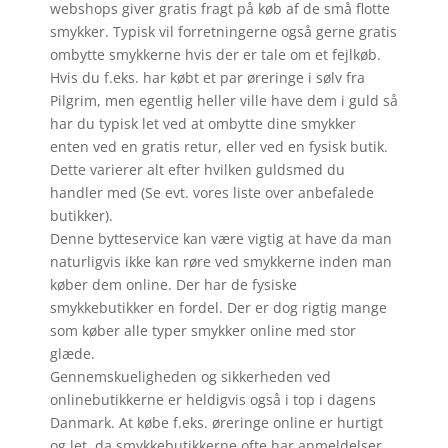
webshops giver gratis fragt på køb af de små flotte
smykker. Typisk vil forretningerne også gerne gratis
ombytte smykkerne hvis der er tale om et fejlkøb.
Hvis du f.eks. har købt et par øreringe i sølv fra
Pilgrim, men egentlig heller ville have dem i guld så
har du typisk let ved at ombytte dine smykker
enten ved en gratis retur, eller ved en fysisk butik.
Dette varierer alt efter hvilken guldsmed du
handler med (Se evt. vores liste over anbefalede
butikker).
Denne bytteservice kan være vigtig at have da man
naturligvis ikke kan røre ved smykkerne inden man
køber dem online. Der har de fysiske
smykkebutikker en fordel. Der er dog rigtig mange
som køber alle typer smykker online med stor
glæde.
Gennemskueligheden og sikkerheden ved
onlinebutikkerne er heldigvis også i top i dagens
Danmark. At købe f.eks. øreringe online er hurtigt
og let, da smykkebutikkerne ofte har anmeldelser