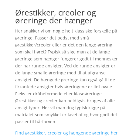
Ørestikker, creoler og
øreringe der hænger
Her snakker vi om nogle helt klassiske forskelle på
øreringe. Passer det bedst med små
ørestikker/creoler eller er det den lange ørering
som skal i øret? Typisk så sige man at de lange
øreringe som hænger fungerer godt til mennesker
der har runde ansigter. Ved de runde ansigter er
de lange smalle øreringe med til at afgranse
ansigtet. De hængede øreringe kan også gå til de
firkantede ansigter hvis øreringene er lidt ovale
F.eks. er dråbeformede eller klaseøreringe.
Ørestikker og creoler kan heldigvis bruges af alle
ansigt typer. Her vil man dog typisk kigge på
matrialet som smykket er lavet af og hvor godt det
passer til hårfarven.
Find ørestikker, creoler og hængende øreringe her