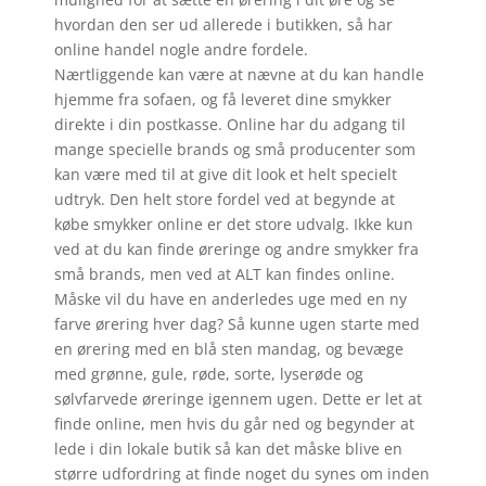
hvordan den ser ud allerede i butikken, så har
online handel nogle andre fordele.
Nærtliggende kan være at nævne at du kan handle
hjemme fra sofaen, og få leveret dine smykker
direkte i din postkasse. Online har du adgang til
mange specielle brands og små producenter som
kan være med til at give dit look et helt specielt
udtryk. Den helt store fordel ved at begynde at
købe smykker online er det store udvalg. Ikke kun
ved at du kan finde øreringe og andre smykker fra
små brands, men ved at ALT kan findes online.
Måske vil du have en anderledes uge med en ny
farve ørering hver dag? Så kunne ugen starte med
en ørering med en blå sten mandag, og bevæge
med grønne, gule, røde, sorte, lyserøde og
sølvfarvede øreringe igennem ugen. Dette er let at
finde online, men hvis du går ned og begynder at
lede i din lokale butik så kan det måske blive en
større udfordring at finde noget du synes om inden