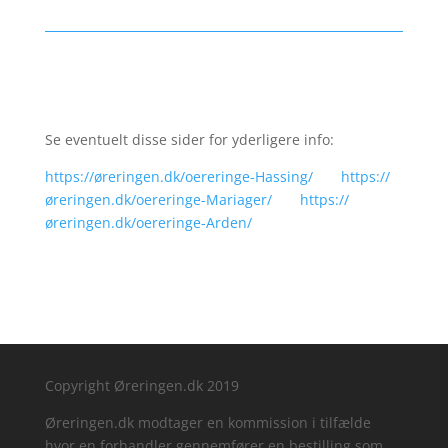
Se eventuelt disse sider for yderligere info:
https://øreringen.dk/oereringe-Hassing/
https://
øreringen.dk/oereringe-Mariager/
https://
øreringen.dk/oereringe-Arden/
Copyright Øreringen.dk 2019
Øreringen.dk modtager en kommission i tilfælde
hvor en forhandler gennemfører en bestilling som