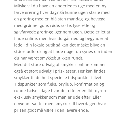
Måske vil du have en anderledes uge med en ny
farve ørering hver dag? Så kunne ugen starte med
en ørering med en blå sten mandag, og bevæge
med grønne, gule, røde, sorte, lyserøde og
sølvfarvede øreringe igennem ugen. Dette er let at
finde online, men hvis du går ned og begynder at
lede i din lokale butik så kan det måske blive en
større udfordring at finde noget du synes om inden
du har været smykkebutikken rundt.
Med det store udvalg af smykker online kommer
også et stort udvalg i prisklasser. Her kan findes
smykker til de helt specielle tidspunkter i livet.
Tidspunkter som f.eks. bryllup, konfirmation og
runde fødselsdage hvor det ofte er en lidt dyrere
eksklusiv smykker som man er ude efter. Eller
omvendt sættet med smykker til hverdagen hvor
prisen godt må være i den lavere ende.