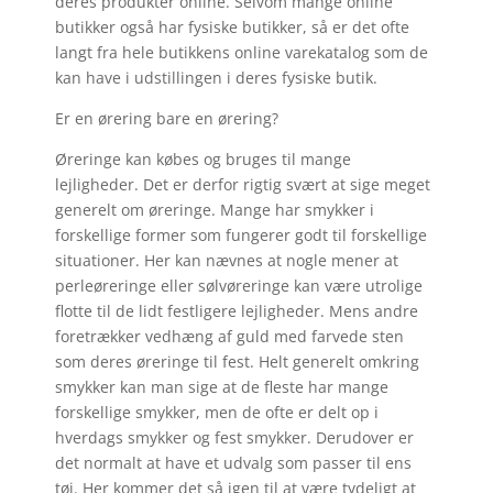
deres produkter online. Selvom mange online
butikker også har fysiske butikker, så er det ofte
langt fra hele butikkens online varekatalog som de
kan have i udstillingen i deres fysiske butik.
Er en ørering bare en ørering?
Øreringe kan købes og bruges til mange
lejligheder. Det er derfor rigtig svært at sige meget
generelt om øreringe. Mange har smykker i
forskellige former som fungerer godt til forskellige
situationer. Her kan nævnes at nogle mener at
perleøreringe eller sølvøreringe kan være utrolige
flotte til de lidt festligere lejligheder. Mens andre
foretrækker vedhæng af guld med farvede sten
som deres øreringe til fest. Helt generelt omkring
smykker kan man sige at de fleste har mange
forskellige smykker, men de ofte er delt op i
hverdags smykker og fest smykker. Derudover er
det normalt at have et udvalg som passer til ens
tøj. Her kommer det så igen til at være tydeligt at