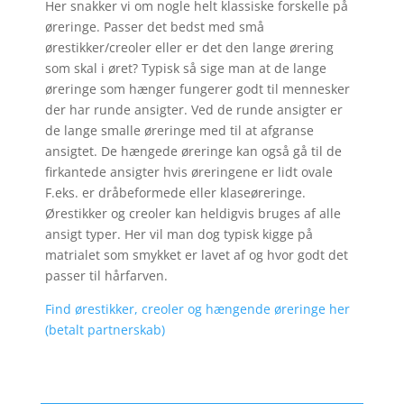
Her snakker vi om nogle helt klassiske forskelle på
øreringe. Passer det bedst med små
ørestikker/creoler eller er det den lange ørering
som skal i øret? Typisk så sige man at de lange
øreringe som hænger fungerer godt til mennesker
der har runde ansigter. Ved de runde ansigter er
de lange smalle øreringe med til at afgranse
ansigtet. De hængede øreringe kan også gå til de
firkantede ansigter hvis øreringene er lidt ovale
F.eks. er dråbeformede eller klaseøreringe.
Ørestikker og creoler kan heldigvis bruges af alle
ansigt typer. Her vil man dog typisk kigge på
matrialet som smykket er lavet af og hvor godt det
passer til hårfarven.
Find ørestikker, creoler og hængende øreringe her
(betalt partnerskab)