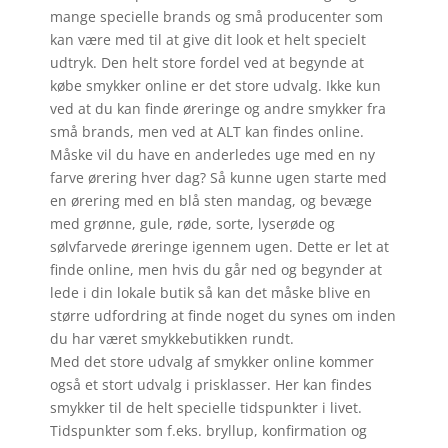
mange specielle brands og små producenter som
kan være med til at give dit look et helt specielt
udtryk. Den helt store fordel ved at begynde at
købe smykker online er det store udvalg. Ikke kun
ved at du kan finde øreringe og andre smykker fra
små brands, men ved at ALT kan findes online.
Måske vil du have en anderledes uge med en ny
farve ørering hver dag? Så kunne ugen starte med
en ørering med en blå sten mandag, og bevæge
med grønne, gule, røde, sorte, lyserøde og
sølvfarvede øreringe igennem ugen. Dette er let at
finde online, men hvis du går ned og begynder at
lede i din lokale butik så kan det måske blive en
større udfordring at finde noget du synes om inden
du har været smykkebutikken rundt.
Med det store udvalg af smykker online kommer
også et stort udvalg i prisklasser. Her kan findes
smykker til de helt specielle tidspunkter i livet.
Tidspunkter som f.eks. bryllup, konfirmation og