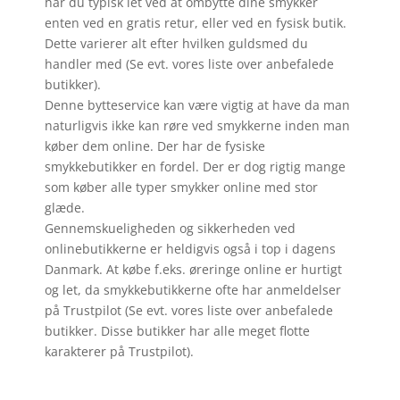
har du typisk let ved at ombytte dine smykker
enten ved en gratis retur, eller ved en fysisk butik.
Dette varierer alt efter hvilken guldsmed du
handler med (Se evt. vores liste over anbefalede
butikker).
Denne bytteservice kan være vigtig at have da man
naturligvis ikke kan røre ved smykkerne inden man
køber dem online. Der har de fysiske
smykkebutikker en fordel. Der er dog rigtig mange
som køber alle typer smykker online med stor
glæde.
Gennemskueligheden og sikkerheden ved
onlinebutikkerne er heldigvis også i top i dagens
Danmark. At købe f.eks. øreringe online er hurtigt
og let, da smykkebutikkerne ofte har anmeldelser
på Trustpilot (Se evt. vores liste over anbefalede
butikker. Disse butikker har alle meget flotte
karakterer på Trustpilot).