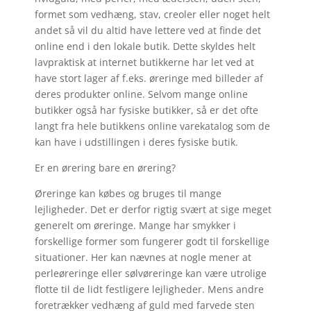
formet som vedhæng, stav, creoler eller noget helt
andet så vil du altid have lettere ved at finde det
online end i den lokale butik. Dette skyldes helt
lavpraktisk at internet butikkerne har let ved at
have stort lager af f.eks. øreringe med billeder af
deres produkter online. Selvom mange online
butikker også har fysiske butikker, så er det ofte
langt fra hele butikkens online varekatalog som de
kan have i udstillingen i deres fysiske butik.
Er en ørering bare en ørering?
Øreringe kan købes og bruges til mange
lejligheder. Det er derfor rigtig svært at sige meget
generelt om øreringe. Mange har smykker i
forskellige former som fungerer godt til forskellige
situationer. Her kan nævnes at nogle mener at
perleøreringe eller sølvøreringe kan være utrolige
flotte til de lidt festligere lejligheder. Mens andre
foretrækker vedhæng af guld med farvede sten