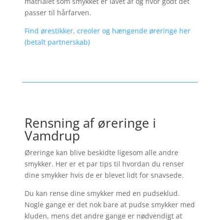
matrialet som smykket er lavet af og hvor godt det
passer til hårfarven.
Find ørestikker, creoler og hængende øreringe her
(betalt partnerskab)
Rensning af øreringe i
Vamdrup
Øreringe kan blive beskidte ligesom alle andre
smykker. Her er et par tips til hvordan du renser
dine smykker hvis de er blevet lidt for snavsede.
Du kan rense dine smykker med en pudseklud.
Nogle gange er det nok bare at pudse smykker med
kluden, mens det andre gange er nødvendigt at