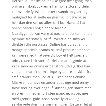
Det skal du måske heller ikke gøre hver gang, men
online smykkebutikkerne har nogle store fordele.
For hvor de fysiske butikker i Vamdrup giver dig
mulighed for at sætte en ørering i dit øre og se
hvordan den ser ud allerede i butikken, så har
online handel nogle andre fordele.
Nærtliggende kan være at nævne at du kan handle
hjemme fra sofaen, og få leveret dine smykker
direkte i din postkasse. Online har du adgang til
mange specielle brands og små producenter som
kan være med til at give dit look et helt specielt
udtryk. Den helt store fordel ved at begynde at
købe smykker online er det store udvalg. Ikke kun
ved at du kan finde øreringe og andre smykker fra
små brands, men ved at ALT kan findes online.
Måske vil du have en anderledes uge med en ny
farve ørering hver dag? Så kunne ugen starte med
en ørering med en blå sten mandag, og bevæge
med grønne, gule, røde, sorte, lyserøde og
sølvfarvede øreringe igennem ugen. Dette er let at