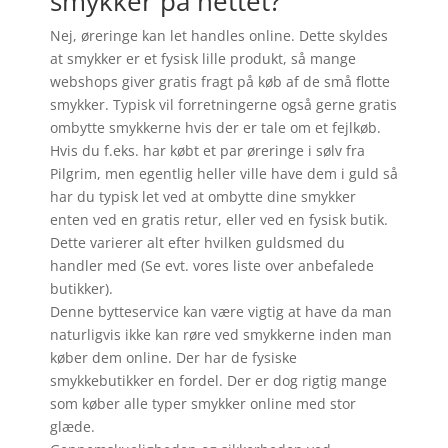
smykker på nettet?
Nej, øreringe kan let handles online. Dette skyldes
at smykker er et fysisk lille produkt, så mange
webshops giver gratis fragt på køb af de små flotte
smykker. Typisk vil forretningerne også gerne gratis
ombytte smykkerne hvis der er tale om et fejlkøb.
Hvis du f.eks. har købt et par øreringe i sølv fra
Pilgrim, men egentlig heller ville have dem i guld så
har du typisk let ved at ombytte dine smykker
enten ved en gratis retur, eller ved en fysisk butik.
Dette varierer alt efter hvilken guldsmed du
handler med (Se evt. vores liste over anbefalede
butikker).
Denne bytteservice kan være vigtig at have da man
naturligvis ikke kan røre ved smykkerne inden man
køber dem online. Der har de fysiske
smykkebutikker en fordel. Der er dog rigtig mange
som køber alle typer smykker online med stor
glæde.