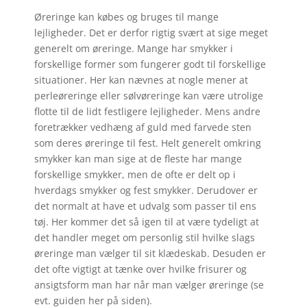
Øreringe kan købes og bruges til mange
lejligheder. Det er derfor rigtig svært at sige meget
generelt om øreringe. Mange har smykker i
forskellige former som fungerer godt til forskellige
situationer. Her kan nævnes at nogle mener at
perleøreringe eller sølvøreringe kan være utrolige
flotte til de lidt festligere lejligheder. Mens andre
foretrækker vedhæng af guld med farvede sten
som deres øreringe til fest. Helt generelt omkring
smykker kan man sige at de fleste har mange
forskellige smykker, men de ofte er delt op i
hverdags smykker og fest smykker. Derudover er
det normalt at have et udvalg som passer til ens
tøj. Her kommer det så igen til at være tydeligt at
det handler meget om personlig stil hvilke slags
øreringe man vælger til sit klædeskab. Desuden er
det ofte vigtigt at tænke over hvilke frisurer og
ansigtsform man har når man vælger øreringe (se
evt. guiden her på siden).