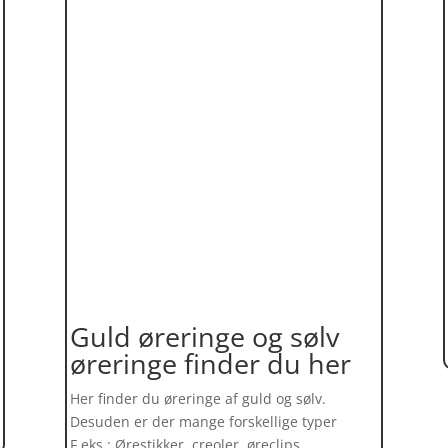
Guld øreringe og sølv
øreringe finder du her
Her finder du øreringe af guld og sølv.
Desuden er der mange forskellige typer
F.eks.: Ørestikker, creoler, øreclips,