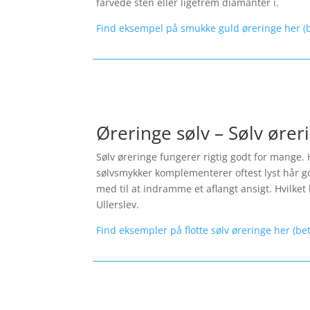
farvede sten eller ligefrem diamanter i.
Find eksempel på smukke guld øreringe her (b
Øreringe sølv – Sølv ører
Sølv øreringe fungerer rigtig godt for mange. 
sølvsmykker komplementerer oftest lyst hår god
med til at indramme et aflangt ansigt. Hvilket l
Ullerslev.
Find eksempler på flotte sølv øreringe her (be