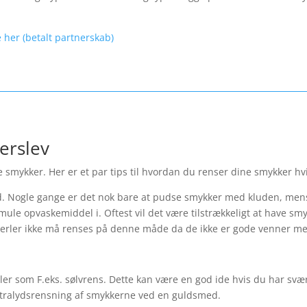
 her (betalt partnerskab)
lerslev
 smykker. Her er et par tips til hvordan du renser dine smykker hvi
 Nogle gange er det nok bare at pudse smykker med kluden, mens
mule opvaskemiddel i. Oftest vil det være tilstrækkeligt at have sm
erler ikke må renses på denne måde da de ikke er gode venner m
er som F.eks. sølvrens. Dette kan være en god ide hvis du har svæ
 ultralydsrensning af smykkerne ved en guldsmed.