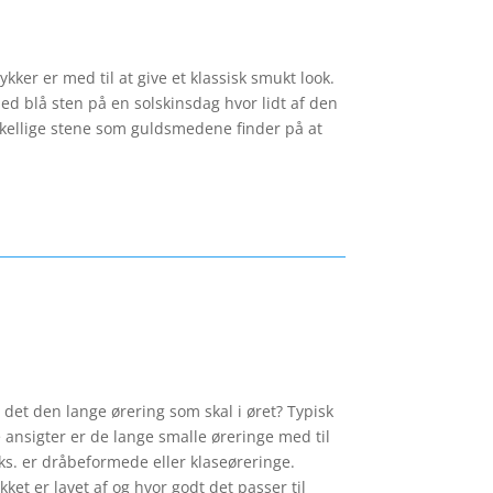
er er med til at give et klassisk smukt look.
ed blå sten på en solskinsdag hvor lidt af den
rskellige stene som guldsmedene finder på at
 det den lange ørering som skal i øret? Typisk
ansigter er de lange smalle øreringe med til
eks. er dråbeformede eller klaseøreringe.
ket er lavet af og hvor godt det passer til