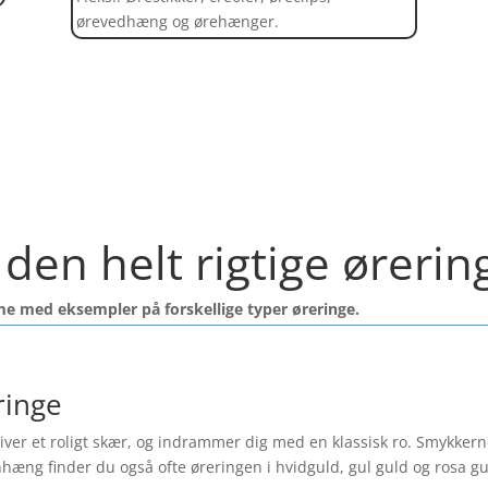
ørevedhæng og ørehænger.
Find et kæmpe udvalg af øreringe her
den helt rigtige ørering
me med eksempler på forskellige typer øreringe.
ringe
ver et roligt skær, og indrammer dig med en klassisk ro. Smykkerne f
nhæng finder du også ofte øreringen i hvidguld, gul guld og rosa 