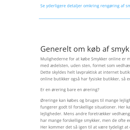
Se yderligere detaljer omkring rengøring af s
Generelt om køb af smyk
Mulighederne for at købe Smykker online er ma
med ædelsten, uden sten, formet som vedhæng, s
Dette skyldes helt lavpraktisk at internet but
online butikker også har fysiske butikker, så e
Er en ørering bare en ørering?
Øreringe kan købes og bruges til mange lejlig
fungerer godt til forskellige situationer. Her 
lejligheder. Mens andre foretrækker vedhæng a
har mange forskellige smykker, men de ofte er
Her kommer det så igen til at være tydeligt at