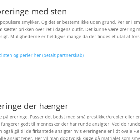
øreringe med sten
opulære smykker. Og det er bestemt ikke uden grund. Perler i smykk
 sætter prikken over i’et i dagens outfit. Det kunne være ørering m
ansigt. Mulighederne er heldigvis mange da der findes et utal af fo
d sten og perler her (betalt partnerskab)
reringe der hænger
le på øreringe. Passer det bedst med små ørestikker/creoler eller er
fungerer godt til mennesker der har runde ansigter. Ved de runde 
også gå til de firkantede ansigter hvis øreringene er lidt ovale F.
lle ansigt typer. Her vil man dog typisk kigge på matrialet som smyk