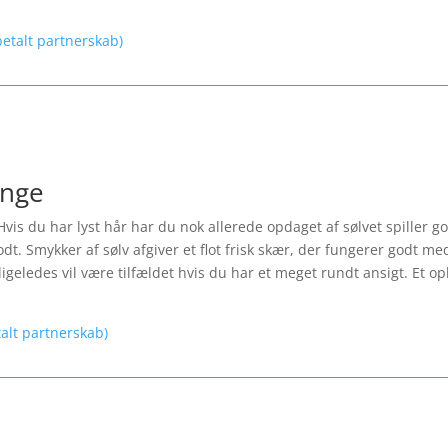
etalt partnerskab)
inge
Hvis du har lyst hår har du nok allerede opdaget af sølvet spiller 
t. Smykker af sølv afgiver et flot frisk skær, der fungerer godt med
igeledes vil være tilfældet hvis du har et meget rundt ansigt. Et opl
talt partnerskab)