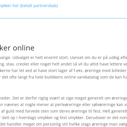
mykker her (betalt partnerskab)
ker online
nge. Udvalget er helt enormt stort. Uanset om du er på udkig efte
tav, creoler eller noget helt andet så vil du altid have lettere ved
ikkerne har let ved at have stort lager af f.eks. øreringe med bille
r det ofte langt fra hele butikkens online varekatalog som de kan hav
heder. Det er derfor rigtig svært at sige meget generelt om ørerin
kan nævnes at nogle mener at perleøreringe eller sølvøreringe kan være
f guld med farvede sten som deres øreringe til fest. Helt generel
 delt op i hverdags smykker og fest smykker. Derudover er det norm
 det handler meget om personlig stil hvilke slags øreringe man vælg