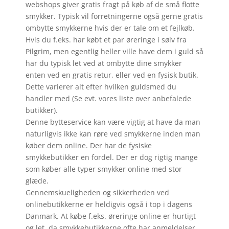
webshops giver gratis fragt på køb af de små flotte
smykker. Typisk vil forretningerne også gerne gratis
ombytte smykkerne hvis der er tale om et fejlkøb.
Hvis du f.eks. har købt et par øreringe i sølv fra
Pilgrim, men egentlig heller ville have dem i guld så
har du typisk let ved at ombytte dine smykker
enten ved en gratis retur, eller ved en fysisk butik.
Dette varierer alt efter hvilken guldsmed du
handler med (Se evt. vores liste over anbefalede
butikker).
Denne bytteservice kan være vigtig at have da man
naturligvis ikke kan røre ved smykkerne inden man
køber dem online. Der har de fysiske
smykkebutikker en fordel. Der er dog rigtig mange
som køber alle typer smykker online med stor
glæde.
Gennemskueligheden og sikkerheden ved
onlinebutikkerne er heldigvis også i top i dagens
Danmark. At købe f.eks. øreringe online er hurtigt
og let, da smykkebutikkerne ofte har anmeldelser