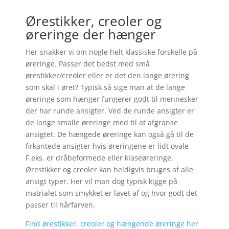
Ørestikker, creoler og
øreringe der hænger
Her snakker vi om nogle helt klassiske forskelle på
øreringe. Passer det bedst med små
ørestikker/creoler eller er det den lange ørering
som skal i øret? Typisk så sige man at de lange
øreringe som hænger fungerer godt til mennesker
der har runde ansigter. Ved de runde ansigter er
de lange smalle øreringe med til at afgranse
ansigtet. De hængede øreringe kan også gå til de
firkantede ansigter hvis øreringene er lidt ovale
F.eks. er dråbeformede eller klaseøreringe.
Ørestikker og creoler kan heldigvis bruges af alle
ansigt typer. Her vil man dog typisk kigge på
matrialet som smykket er lavet af og hvor godt det
passer til hårfarven.
Find ørestikker, creoler og hængende øreringe her