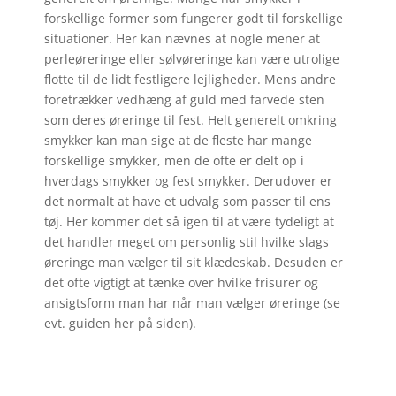
forskellige former som fungerer godt til forskellige
situationer. Her kan nævnes at nogle mener at
perleøreringe eller sølvøreringe kan være utrolige
flotte til de lidt festligere lejligheder. Mens andre
foretrækker vedhæng af guld med farvede sten
som deres øreringe til fest. Helt generelt omkring
smykker kan man sige at de fleste har mange
forskellige smykker, men de ofte er delt op i
hverdags smykker og fest smykker. Derudover er
det normalt at have et udvalg som passer til ens
tøj. Her kommer det så igen til at være tydeligt at
det handler meget om personlig stil hvilke slags
øreringe man vælger til sit klædeskab. Desuden er
det ofte vigtigt at tænke over hvilke frisurer og
ansigtsform man har når man vælger øreringe (se
evt. guiden her på siden).