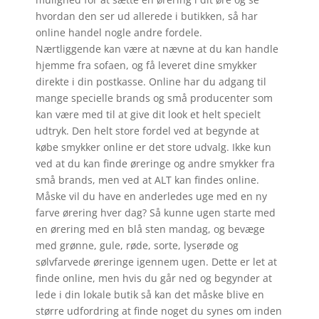
hvordan den ser ud allerede i butikken, så har
online handel nogle andre fordele.
Nærtliggende kan være at nævne at du kan handle
hjemme fra sofaen, og få leveret dine smykker
direkte i din postkasse. Online har du adgang til
mange specielle brands og små producenter som
kan være med til at give dit look et helt specielt
udtryk. Den helt store fordel ved at begynde at
købe smykker online er det store udvalg. Ikke kun
ved at du kan finde øreringe og andre smykker fra
små brands, men ved at ALT kan findes online.
Måske vil du have en anderledes uge med en ny
farve ørering hver dag? Så kunne ugen starte med
en ørering med en blå sten mandag, og bevæge
med grønne, gule, røde, sorte, lyserøde og
sølvfarvede øreringe igennem ugen. Dette er let at
finde online, men hvis du går ned og begynder at
lede i din lokale butik så kan det måske blive en
større udfordring at finde noget du synes om inden