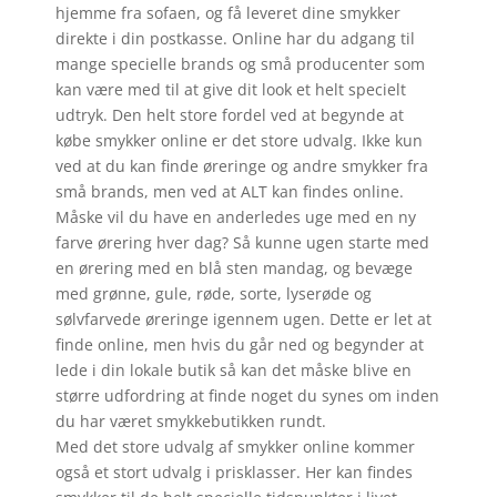
hjemme fra sofaen, og få leveret dine smykker
direkte i din postkasse. Online har du adgang til
mange specielle brands og små producenter som
kan være med til at give dit look et helt specielt
udtryk. Den helt store fordel ved at begynde at
købe smykker online er det store udvalg. Ikke kun
ved at du kan finde øreringe og andre smykker fra
små brands, men ved at ALT kan findes online.
Måske vil du have en anderledes uge med en ny
farve ørering hver dag? Så kunne ugen starte med
en ørering med en blå sten mandag, og bevæge
med grønne, gule, røde, sorte, lyserøde og
sølvfarvede øreringe igennem ugen. Dette er let at
finde online, men hvis du går ned og begynder at
lede i din lokale butik så kan det måske blive en
større udfordring at finde noget du synes om inden
du har været smykkebutikken rundt.
Med det store udvalg af smykker online kommer
også et stort udvalg i prisklasser. Her kan findes