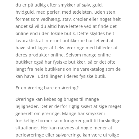
du er på udkig efter smykker af sølv, guld,
hvidguld, med perler, med ædelsten, uden sten,
formet som vedhæng, stav, creoler eller noget helt
andet så vil du altid have lettere ved at finde det
online end i den lokale butik. Dette skyldes helt
lavpraktisk at internet butikkerne har let ved at
have stort lager af f.eks. øreringe med billeder af
deres produkter online. Selvom mange online
butikker også har fysiske butikker, så er det ofte
langt fra hele butikkens online varekatalog som de
kan have i udstillingen i deres fysiske butik.
Er en ørering bare en ørering?
Øreringe kan købes og bruges til mange
lejligheder. Det er derfor rigtig svært at sige meget
generelt om øreringe. Mange har smykker i
forskellige former som fungerer godt til forskellige
situationer. Her kan nævnes at nogle mener at
perleøreringe eller sølvøreringe kan være utrolige