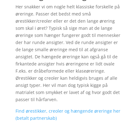
Her snakker vi om nogle helt klassiske forskelle på
øreringe. Passer det bedst med små
ørestikker/creoler eller er det den lange ørering
som skal i øret? Typisk så sige man at de lange
øreringe som hænger fungerer godt til mennesker
der har runde ansigter. Ved de runde ansigter er
de lange smalle øreringe med til at afgranse
ansigtet. De hængede øreringe kan også gå til de
firkantede ansigter hvis øreringene er lidt ovale
F.eks. er dråbeformede eller klaseøreringe.
Ørestikker og creoler kan heldigvis bruges af alle
ansigt typer. Her vil man dog typisk kigge på
matrialet som smykket er lavet af og hvor godt det
passer til hårfarven.
Find ørestikker, creoler og hængende øreringe her
(betalt partnerskab)