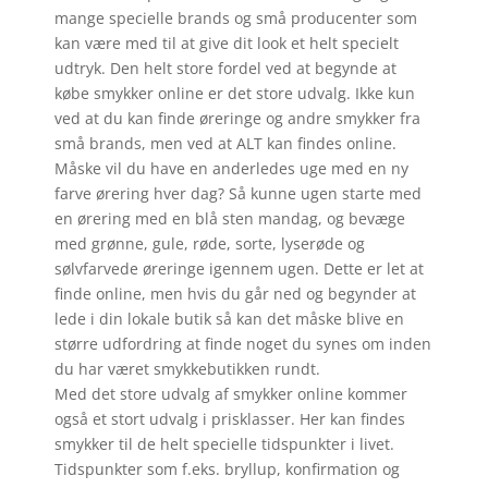
mange specielle brands og små producenter som
kan være med til at give dit look et helt specielt
udtryk. Den helt store fordel ved at begynde at
købe smykker online er det store udvalg. Ikke kun
ved at du kan finde øreringe og andre smykker fra
små brands, men ved at ALT kan findes online.
Måske vil du have en anderledes uge med en ny
farve ørering hver dag? Så kunne ugen starte med
en ørering med en blå sten mandag, og bevæge
med grønne, gule, røde, sorte, lyserøde og
sølvfarvede øreringe igennem ugen. Dette er let at
finde online, men hvis du går ned og begynder at
lede i din lokale butik så kan det måske blive en
større udfordring at finde noget du synes om inden
du har været smykkebutikken rundt.
Med det store udvalg af smykker online kommer
også et stort udvalg i prisklasser. Her kan findes
smykker til de helt specielle tidspunkter i livet.
Tidspunkter som f.eks. bryllup, konfirmation og