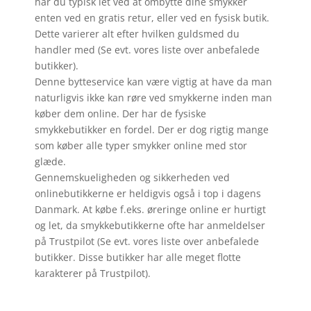
har du typisk let ved at ombytte dine smykker
enten ved en gratis retur, eller ved en fysisk butik.
Dette varierer alt efter hvilken guldsmed du
handler med (Se evt. vores liste over anbefalede
butikker).
Denne bytteservice kan være vigtig at have da man
naturligvis ikke kan røre ved smykkerne inden man
køber dem online. Der har de fysiske
smykkebutikker en fordel. Der er dog rigtig mange
som køber alle typer smykker online med stor
glæde.
Gennemskueligheden og sikkerheden ved
onlinebutikkerne er heldigvis også i top i dagens
Danmark. At købe f.eks. øreringe online er hurtigt
og let, da smykkebutikkerne ofte har anmeldelser
på Trustpilot (Se evt. vores liste over anbefalede
butikker. Disse butikker har alle meget flotte
karakterer på Trustpilot).