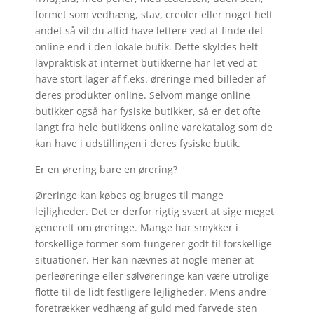
formet som vedhæng, stav, creoler eller noget helt
andet så vil du altid have lettere ved at finde det
online end i den lokale butik. Dette skyldes helt
lavpraktisk at internet butikkerne har let ved at
have stort lager af f.eks. øreringe med billeder af
deres produkter online. Selvom mange online
butikker også har fysiske butikker, så er det ofte
langt fra hele butikkens online varekatalog som de
kan have i udstillingen i deres fysiske butik.
Er en ørering bare en ørering?
Øreringe kan købes og bruges til mange
lejligheder. Det er derfor rigtig svært at sige meget
generelt om øreringe. Mange har smykker i
forskellige former som fungerer godt til forskellige
situationer. Her kan nævnes at nogle mener at
perleøreringe eller sølvøreringe kan være utrolige
flotte til de lidt festligere lejligheder. Mens andre
foretrækker vedhæng af guld med farvede sten