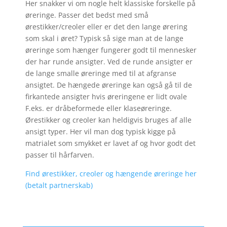
Her snakker vi om nogle helt klassiske forskelle på
øreringe. Passer det bedst med små
ørestikker/creoler eller er det den lange ørering
som skal i øret? Typisk så sige man at de lange
øreringe som hænger fungerer godt til mennesker
der har runde ansigter. Ved de runde ansigter er
de lange smalle øreringe med til at afgranse
ansigtet. De hængede øreringe kan også gå til de
firkantede ansigter hvis øreringene er lidt ovale
F.eks. er dråbeformede eller klaseøreringe.
Ørestikker og creoler kan heldigvis bruges af alle
ansigt typer. Her vil man dog typisk kigge på
matrialet som smykket er lavet af og hvor godt det
passer til hårfarven.
Find ørestikker, creoler og hængende øreringe her
(betalt partnerskab)