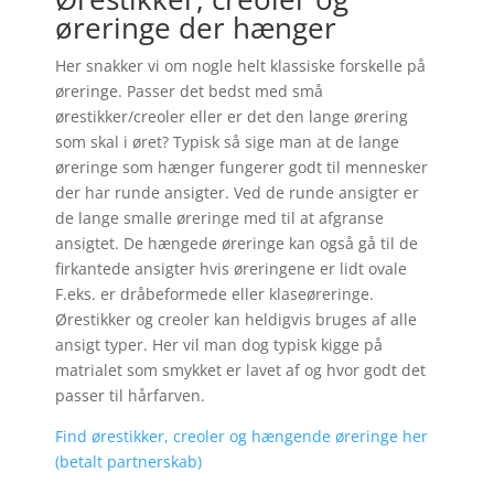
øreringe der hænger
Her snakker vi om nogle helt klassiske forskelle på
øreringe. Passer det bedst med små
ørestikker/creoler eller er det den lange ørering
som skal i øret? Typisk så sige man at de lange
øreringe som hænger fungerer godt til mennesker
der har runde ansigter. Ved de runde ansigter er
de lange smalle øreringe med til at afgranse
ansigtet. De hængede øreringe kan også gå til de
firkantede ansigter hvis øreringene er lidt ovale
F.eks. er dråbeformede eller klaseøreringe.
Ørestikker og creoler kan heldigvis bruges af alle
ansigt typer. Her vil man dog typisk kigge på
matrialet som smykket er lavet af og hvor godt det
passer til hårfarven.
Find ørestikker, creoler og hængende øreringe her
(betalt partnerskab)