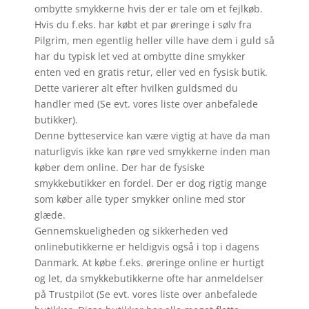
ombytte smykkerne hvis der er tale om et fejlkøb.
Hvis du f.eks. har købt et par øreringe i sølv fra
Pilgrim, men egentlig heller ville have dem i guld så
har du typisk let ved at ombytte dine smykker
enten ved en gratis retur, eller ved en fysisk butik.
Dette varierer alt efter hvilken guldsmed du
handler med (Se evt. vores liste over anbefalede
butikker).
Denne bytteservice kan være vigtig at have da man
naturligvis ikke kan røre ved smykkerne inden man
køber dem online. Der har de fysiske
smykkebutikker en fordel. Der er dog rigtig mange
som køber alle typer smykker online med stor
glæde.
Gennemskueligheden og sikkerheden ved
onlinebutikkerne er heldigvis også i top i dagens
Danmark. At købe f.eks. øreringe online er hurtigt
og let, da smykkebutikkerne ofte har anmeldelser
på Trustpilot (Se evt. vores liste over anbefalede