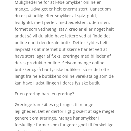
Mulighederne for at købe Smykker online er
mange. Udvalget er helt enormt stort. Uanset om
du er på udkig efter smykker af sølv, guld,
hvidguld, med perler, med ædelsten, uden sten,
formet som vedhæng, stav, creoler eller noget helt
andet så vil du altid have lettere ved at finde det
online end i den lokale butik. Dette skyldes helt
lavpraktisk at internet butikkerne har let ved at
have stort lager af f.eks. øreringe med billeder af
deres produkter online. Selvom mange online
butikker også har fysiske butikker, så er det ofte
langt fra hele butikkens online varekatalog som de
kan have i udstillingen i deres fysiske butik.
Er en ørering bare en ørering?
Øreringe kan købes og bruges til mange
lejligheder. Det er derfor rigtig svært at sige meget
generelt om øreringe. Mange har smykker i
forskellige former som fungerer godt til forskellige