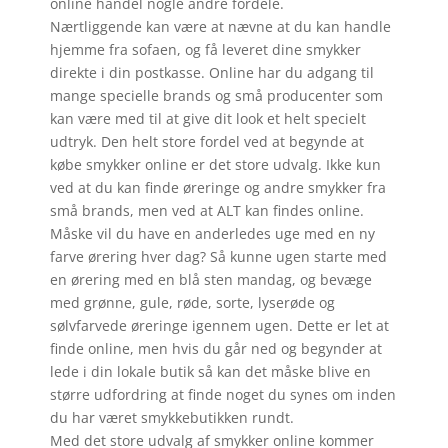
online handel nogle andre fordele.
Nærtliggende kan være at nævne at du kan handle
hjemme fra sofaen, og få leveret dine smykker
direkte i din postkasse. Online har du adgang til
mange specielle brands og små producenter som
kan være med til at give dit look et helt specielt
udtryk. Den helt store fordel ved at begynde at
købe smykker online er det store udvalg. Ikke kun
ved at du kan finde øreringe og andre smykker fra
små brands, men ved at ALT kan findes online.
Måske vil du have en anderledes uge med en ny
farve ørering hver dag? Så kunne ugen starte med
en ørering med en blå sten mandag, og bevæge
med grønne, gule, røde, sorte, lyserøde og
sølvfarvede øreringe igennem ugen. Dette er let at
finde online, men hvis du går ned og begynder at
lede i din lokale butik så kan det måske blive en
større udfordring at finde noget du synes om inden
du har været smykkebutikken rundt.
Med det store udvalg af smykker online kommer