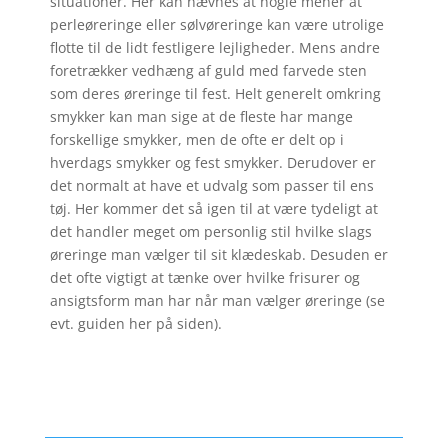
situationer. Her kan nævnes at nogle mener at
perleøreringe eller sølvøreringe kan være utrolige
flotte til de lidt festligere lejligheder. Mens andre
foretrækker vedhæng af guld med farvede sten
som deres øreringe til fest. Helt generelt omkring
smykker kan man sige at de fleste har mange
forskellige smykker, men de ofte er delt op i
hverdags smykker og fest smykker. Derudover er
det normalt at have et udvalg som passer til ens
tøj. Her kommer det så igen til at være tydeligt at
det handler meget om personlig stil hvilke slags
øreringe man vælger til sit klædeskab. Desuden er
det ofte vigtigt at tænke over hvilke frisurer og
ansigtsform man har når man vælger øreringe (se
evt. guiden her på siden).