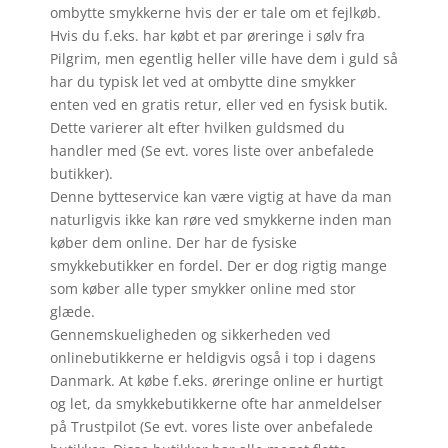
ombytte smykkerne hvis der er tale om et fejlkøb.
Hvis du f.eks. har købt et par øreringe i sølv fra
Pilgrim, men egentlig heller ville have dem i guld så
har du typisk let ved at ombytte dine smykker
enten ved en gratis retur, eller ved en fysisk butik.
Dette varierer alt efter hvilken guldsmed du
handler med (Se evt. vores liste over anbefalede
butikker).
Denne bytteservice kan være vigtig at have da man
naturligvis ikke kan røre ved smykkerne inden man
køber dem online. Der har de fysiske
smykkebutikker en fordel. Der er dog rigtig mange
som køber alle typer smykker online med stor
glæde.
Gennemskueligheden og sikkerheden ved
onlinebutikkerne er heldigvis også i top i dagens
Danmark. At købe f.eks. øreringe online er hurtigt
og let, da smykkebutikkerne ofte har anmeldelser
på Trustpilot (Se evt. vores liste over anbefalede