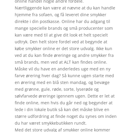
online handel nogle andre fordele.
Nærtliggende kan være at nævne at du kan handle
hjemme fra sofaen, og få leveret dine smykker
direkte i din postkasse. Online har du adgang til
mange specielle brands og små producenter som
kan være med til at give dit look et helt specielt
udtryk. Den helt store fordel ved at begynde at
købe smykker online er det store udvalg. Ikke kun
ved at du kan finde øreringe og andre smykker fra
små brands, men ved at ALT kan findes online.
Måske vil du have en anderledes uge med en ny
farve ørering hver dag? Så kunne ugen starte med
en ørering med en blå sten mandag, og bevæge
med grønne, gule, røde, sorte, lyserøde og
sølvfarvede øreringe igennem ugen. Dette er let at
finde online, men hvis du går ned og begynder at
lede i din lokale butik så kan det måske blive en
større udfordring at finde noget du synes om inden
du har været smykkebutikken rundt.
Med det store udvalg af smykker online kommer