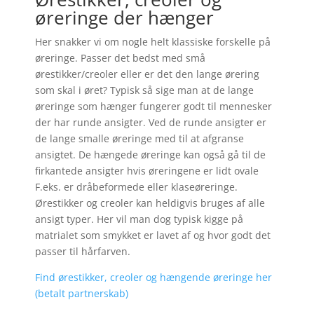
øreringe der hænger
Her snakker vi om nogle helt klassiske forskelle på
øreringe. Passer det bedst med små
ørestikker/creoler eller er det den lange ørering
som skal i øret? Typisk så sige man at de lange
øreringe som hænger fungerer godt til mennesker
der har runde ansigter. Ved de runde ansigter er
de lange smalle øreringe med til at afgranse
ansigtet. De hængede øreringe kan også gå til de
firkantede ansigter hvis øreringene er lidt ovale
F.eks. er dråbeformede eller klaseøreringe.
Ørestikker og creoler kan heldigvis bruges af alle
ansigt typer. Her vil man dog typisk kigge på
matrialet som smykket er lavet af og hvor godt det
passer til hårfarven.
Find ørestikker, creoler og hængende øreringe her
(betalt partnerskab)