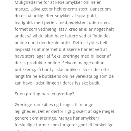
Mulighederne for at købe Smykker online er
mange. Udvalget er helt enormt stort. Uanset om
du er på udkig efter smykker af sølv, guld,
hvidguld, med perler, med ædelsten, uden sten,
formet som vedhæng, stav, creoler eller noget helt
andet så vil du altid have lettere ved at finde det
online end i den lokale butik. Dette skyldes helt
lavpraktisk at internet butikkerne har let ved at
have stort lager af f.eks. øreringe med billeder af
deres produkter online. Selvom mange online
butikker også har fysiske butikker, så er det ofte
langt fra hele butikkens online varekatalog som de
kan have i udstillingen i deres fysiske butik.
Er en ørering bare en ørering?
Øreringe kan købes og bruges til mange
lejligheder. Det er derfor rigtig svært at sige meget
generelt om øreringe. Mange har smykker i
forskellige former som fungerer godt til forskellige