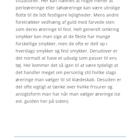
situationer. Her kan nævnes at nogle mener at
perleøreringe eller sølvøreringe kan være utrolige
flotte til de lidt festligere lejligheder. Mens andre
foretrækker vedhæng af guld med farvede sten
som deres øreringe til fest. Helt generelt omkring
smykker kan man sige at de fleste har mange
forskellige smykker, men de ofte er delt op i
hverdags smykker og fest smykker. Derudover er
det normalt at have et udvalg som passer til ens
tøj. Her kommer det så igen til at være tydeligt at
det handler meget om personlig stil hvilke slags
øreringe man vælger til sit klædeskab. Desuden er
det ofte vigtigt at tænke over hvilke frisurer og
ansigtsform man har når man vælger øreringe (se
evt. guiden her på siden).