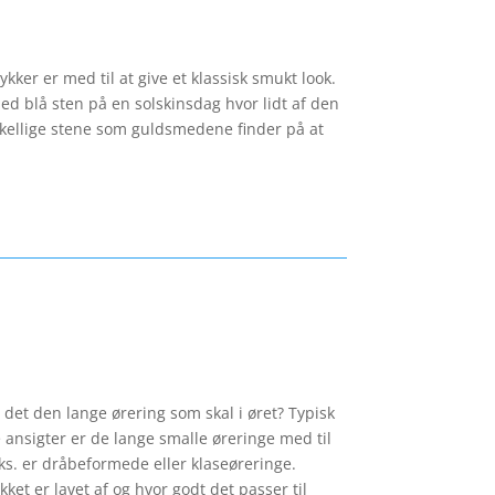
er er med til at give et klassisk smukt look.
ed blå sten på en solskinsdag hvor lidt af den
rskellige stene som guldsmedene finder på at
 det den lange ørering som skal i øret? Typisk
ansigter er de lange smalle øreringe med til
eks. er dråbeformede eller klaseøreringe.
ket er lavet af og hvor godt det passer til