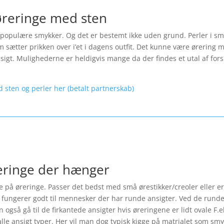
øreringe med sten
opulære smykker. Og det er bestemt ikke uden grund. Perler i smykk
 sætter prikken over i’et i dagens outfit. Det kunne være ørering m
ansigt. Mulighederne er heldigvis mange da der findes et utal af fo
d sten og perler her (betalt partnerskab)
reringe der hænger
le på øreringe. Passer det bedst med små ørestikker/creoler eller er
fungerer godt til mennesker der har runde ansigter. Ved de runde 
også gå til de firkantede ansigter hvis øreringene er lidt ovale F.
lle ansigt typer. Her vil man dog typisk kigge på matrialet som smyk