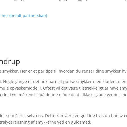
 her (betalt partnerskab)
andrup
 smykker. Her er et par tips til hvordan du renser dine smykker hvi
 Nogle gange er det nok bare at pudse smykker med kluden, mens
mule opvaskemiddel i. Oftest vil det være tilstrækkeligt at have sm
erler ikke må renses på denne måde da de ikke er gode venner m
er som F.eks. sølvrens. Dette kan være en god ide hvis du har svæ
 ultralydsrensning af smykkerne ved en guldsmed.