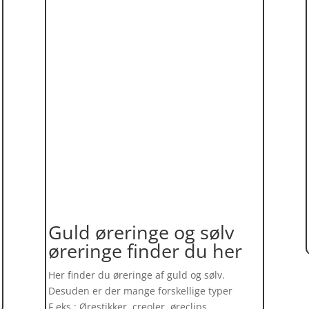
Guld øreringe og sølv
øreringe finder du her
Her finder du øreringe af guld og sølv.
Desuden er der mange forskellige typer
F.eks.: Ørestikker, creoler, øreclips,