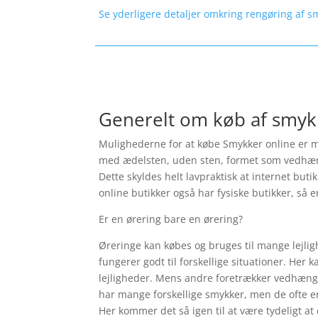
Se yderligere detaljer omkring rengøring af s
Generelt om køb af smyk
Mulighederne for at købe Smykker online er ma
med ædelsten, uden sten, formet som vedhæng, s
Dette skyldes helt lavpraktisk at internet but
online butikker også har fysiske butikker, så e
Er en ørering bare en ørering?
Øreringe kan købes og bruges til mange lejlig
fungerer godt til forskellige situationer. Her 
lejligheder. Mens andre foretrækker vedhæng a
har mange forskellige smykker, men de ofte er
Her kommer det så igen til at være tydeligt at