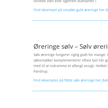
farvede sten eller ligefrem diamanter i.
Find eksempel på smukke guld øreringe her (b
Øreringe sølv – Sølv ører
Sølv øreringe fungerer rigtig godt for mange. 
sølvsmykker komplementerer oftest lyst hår god
med til at indramme et aflangt ansigt. Hvilket l
Pandrup.
Find eksempler på flotte sølv øreringe her (be