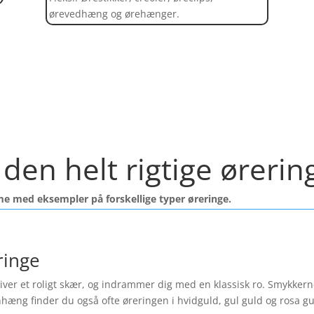
ørevedhæng og ørehænger.
Find et kæmpe udvalg af øreringe her
 den helt rigtige ørerin
me med eksempler på forskellige typer øreringe.
ringe
ver et roligt skær, og indrammer dig med en klassisk ro. Smykkerne f
nhæng finder du også ofte øreringen i hvidguld, gul guld og rosa 