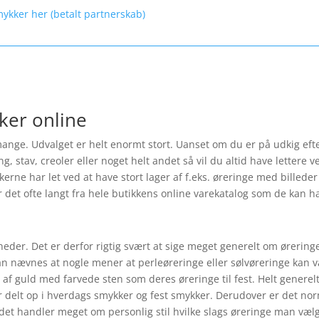
mykker her (betalt partnerskab)
ker online
nge. Udvalget er helt enormt stort. Uanset om du er på udkig efte
tav, creoler eller noget helt andet så vil du altid have lettere ved
ikkerne har let ved at have stort lager af f.eks. øreringe med bille
r det ofte langt fra hele butikkens online varekatalog som de kan hav
heder. Det er derfor rigtig svært at sige meget generelt om ørerin
kan nævnes at nogle mener at perleøreringe eller sølvøreringe kan være
f guld med farvede sten som deres øreringe til fest. Helt generel
 delt op i hverdags smykker og fest smykker. Derudover er det norm
 det handler meget om personlig stil hvilke slags øreringe man vælg