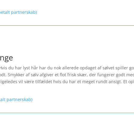
etalt partnerskab)
inge
Hvis du har lyst hår har du nok allerede opdaget af sølvet spiller 
t. Smykker af sølv afgiver et flot frisk skær, der fungerer godt med
igeledes vil være tilfældet hvis du har et meget rundt ansigt. Et opl
talt partnerskab)