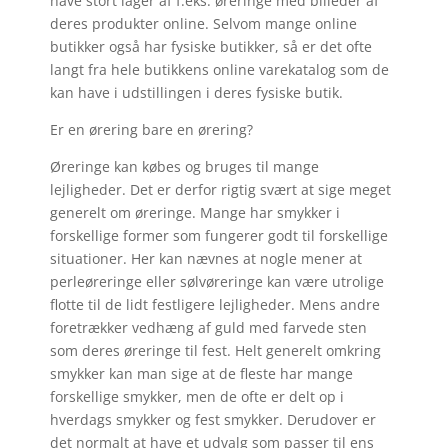
have stort lager af f.eks. øreringe med billeder af
deres produkter online. Selvom mange online
butikker også har fysiske butikker, så er det ofte
langt fra hele butikkens online varekatalog som de
kan have i udstillingen i deres fysiske butik.
Er en ørering bare en ørering?
Øreringe kan købes og bruges til mange
lejligheder. Det er derfor rigtig svært at sige meget
generelt om øreringe. Mange har smykker i
forskellige former som fungerer godt til forskellige
situationer. Her kan nævnes at nogle mener at
perleøreringe eller sølvøreringe kan være utrolige
flotte til de lidt festligere lejligheder. Mens andre
foretrækker vedhæng af guld med farvede sten
som deres øreringe til fest. Helt generelt omkring
smykker kan man sige at de fleste har mange
forskellige smykker, men de ofte er delt op i
hverdags smykker og fest smykker. Derudover er
det normalt at have et udvalg som passer til ens