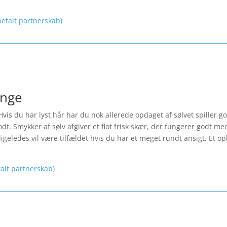
etalt partnerskab)
inge
Hvis du har lyst hår har du nok allerede opdaget af sølvet spiller 
t. Smykker af sølv afgiver et flot frisk skær, der fungerer godt med
igeledes vil være tilfældet hvis du har et meget rundt ansigt. Et opl
talt partnerskab)