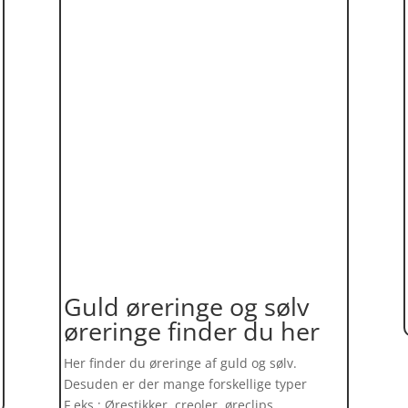
Guld øreringe og sølv
øreringe finder du her
Her finder du øreringe af guld og sølv.
Desuden er der mange forskellige typer
F.eks.: Ørestikker, creoler, øreclips,