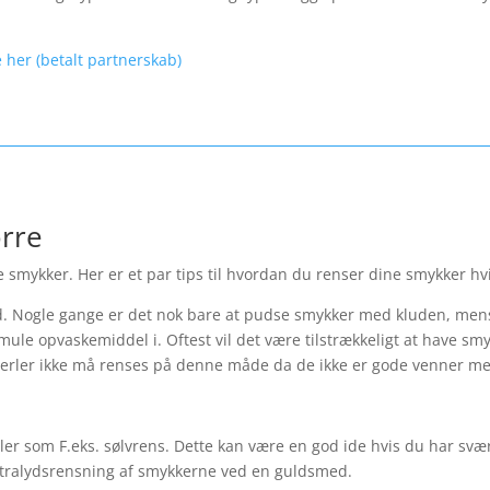
 her (betalt partnerskab)
ørre
 smykker. Her er et par tips til hvordan du renser dine smykker hvi
 Nogle gange er det nok bare at pudse smykker med kluden, mens
mule opvaskemiddel i. Oftest vil det være tilstrækkeligt at have sm
erler ikke må renses på denne måde da de ikke er gode venner m
er som F.eks. sølvrens. Dette kan være en god ide hvis du har svæ
 ultralydsrensning af smykkerne ved en guldsmed.