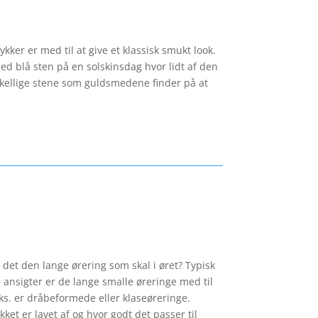
er er med til at give et klassisk smukt look.
ed blå sten på en solskinsdag hvor lidt af den
rskellige stene som guldsmedene finder på at
 det den lange ørering som skal i øret? Typisk
ansigter er de lange smalle øreringe med til
eks. er dråbeformede eller klaseøreringe.
ket er lavet af og hvor godt det passer til