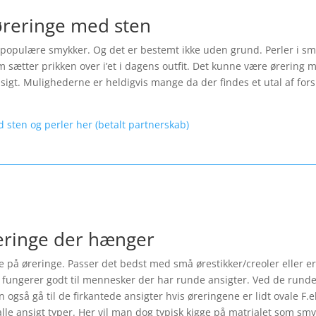
øreringe med sten
opulære smykker. Og det er bestemt ikke uden grund. Perler i smykk
 sætter prikken over i’et i dagens outfit. Det kunne være ørering m
ansigt. Mulighederne er heldigvis mange da der findes et utal af fo
d sten og perler her (betalt partnerskab)
reringe der hænger
le på øreringe. Passer det bedst med små ørestikker/creoler eller er
fungerer godt til mennesker der har runde ansigter. Ved de runde 
også gå til de firkantede ansigter hvis øreringene er lidt ovale F.
lle ansigt typer. Her vil man dog typisk kigge på matrialet som smyk