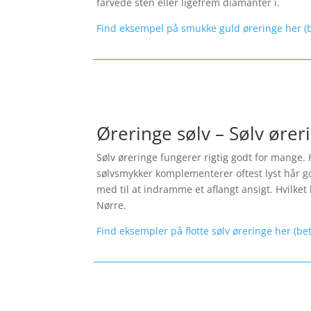
farvede sten eller ligefrem diamanter i.
Find eksempel på smukke guld øreringe her (b
Øreringe sølv – Sølv ører
Sølv øreringe fungerer rigtig godt for mange. 
sølvsmykker komplementerer oftest lyst hår god
med til at indramme et aflangt ansigt. Hvilket l
Nørre.
Find eksempler på flotte sølv øreringe her (be