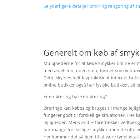
Se yderligere detaljer omkring rengøring af s
Generelt om køb af smyk
Mulighederne for at købe Smykker online er ma
med ædelsten, uden sten, formet som vedhæng, s
Dette skyldes helt lavpraktisk at internet but
online butikker også har fysiske butikker, så e
Er en ørering bare en ørering?
Øreringe kan købes og bruges til mange lejlig
fungerer godt til forskellige situationer. Her 
lejligheder. Mens andre foretrækker vedhæng a
har mange forskellige smykker, men de ofte er
Her kommer det så igen til at være tydeligt at