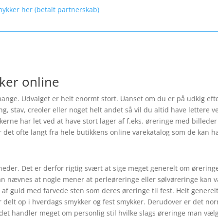
mykker her (betalt partnerskab)
ker online
nge. Udvalget er helt enormt stort. Uanset om du er på udkig efte
tav, creoler eller noget helt andet så vil du altid have lettere ved
ikkerne har let ved at have stort lager af f.eks. øreringe med bille
r det ofte langt fra hele butikkens online varekatalog som de kan hav
heder. Det er derfor rigtig svært at sige meget generelt om ørerin
kan nævnes at nogle mener at perleøreringe eller sølvøreringe kan være
f guld med farvede sten som deres øreringe til fest. Helt generel
 delt op i hverdags smykker og fest smykker. Derudover er det norm
 det handler meget om personlig stil hvilke slags øreringe man vælg