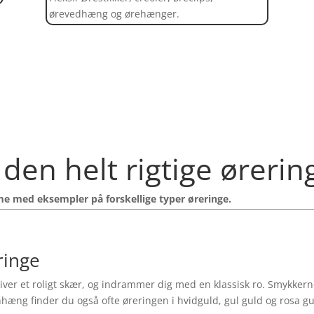
ørevedhæng og ørehænger.
Find et kæmpe udvalg af øreringe her
den helt rigtige ørerin
me med eksempler på forskellige typer øreringe.
ringe
ver et roligt skær, og indrammer dig med en klassisk ro. Smykkerne f
nhæng finder du også ofte øreringen i hvidguld, gul guld og rosa 