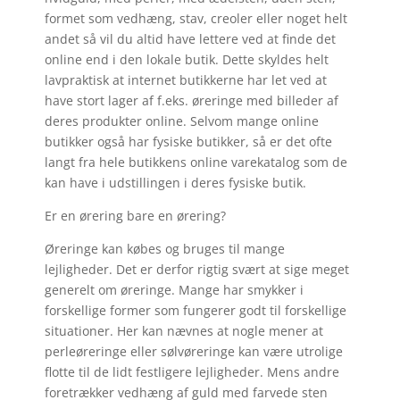
formet som vedhæng, stav, creoler eller noget helt
andet så vil du altid have lettere ved at finde det
online end i den lokale butik. Dette skyldes helt
lavpraktisk at internet butikkerne har let ved at
have stort lager af f.eks. øreringe med billeder af
deres produkter online. Selvom mange online
butikker også har fysiske butikker, så er det ofte
langt fra hele butikkens online varekatalog som de
kan have i udstillingen i deres fysiske butik.
Er en ørering bare en ørering?
Øreringe kan købes og bruges til mange
lejligheder. Det er derfor rigtig svært at sige meget
generelt om øreringe. Mange har smykker i
forskellige former som fungerer godt til forskellige
situationer. Her kan nævnes at nogle mener at
perleøreringe eller sølvøreringe kan være utrolige
flotte til de lidt festligere lejligheder. Mens andre
foretrækker vedhæng af guld med farvede sten