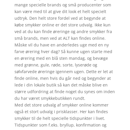
mange specielle brands og små producenter som
kan være med til at give dit look et helt specielt
udtryk. Den helt store fordel ved at begynde at
købe smykker online er det store udvalg. Ikke kun
ved at du kan finde øreringe og andre smykker fra
små brands, men ved at ALT kan findes online.
Måske vil du have en anderledes uge med en ny
farve ørering hver dag? Så kunne ugen starte med
en ørering med en blå sten mandag, og bevæge
med grønne, gule, røde, sorte, lyserøde og
sølvfarvede øreringe igennem ugen. Dette er let at
finde online, men hvis du går ned og begynder at
lede i din lokale butik så kan det måske blive en
større udfordring at finde noget du synes om inden
du har været smykkebutikken rundt.
Med det store udvalg af smykker online kommer
også et stort udvalg i prisklasser. Her kan findes
smykker til de helt specielle tidspunkter i livet.
Tidspunkter som f.eks. bryllup, konfirmation og