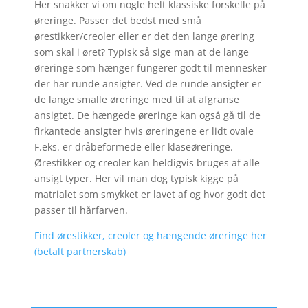
Her snakker vi om nogle helt klassiske forskelle på
øreringe. Passer det bedst med små
ørestikker/creoler eller er det den lange ørering
som skal i øret? Typisk så sige man at de lange
øreringe som hænger fungerer godt til mennesker
der har runde ansigter. Ved de runde ansigter er
de lange smalle øreringe med til at afgranse
ansigtet. De hængede øreringe kan også gå til de
firkantede ansigter hvis øreringene er lidt ovale
F.eks. er dråbeformede eller klaseøreringe.
Ørestikker og creoler kan heldigvis bruges af alle
ansigt typer. Her vil man dog typisk kigge på
matrialet som smykket er lavet af og hvor godt det
passer til hårfarven.
Find ørestikker, creoler og hængende øreringe her
(betalt partnerskab)