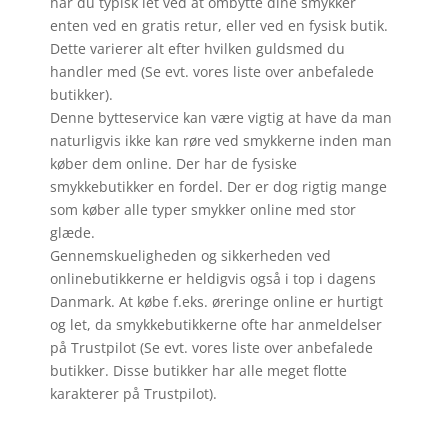
har du typisk let ved at ombytte dine smykker
enten ved en gratis retur, eller ved en fysisk butik.
Dette varierer alt efter hvilken guldsmed du
handler med (Se evt. vores liste over anbefalede
butikker).
Denne bytteservice kan være vigtig at have da man
naturligvis ikke kan røre ved smykkerne inden man
køber dem online. Der har de fysiske
smykkebutikker en fordel. Der er dog rigtig mange
som køber alle typer smykker online med stor
glæde.
Gennemskueligheden og sikkerheden ved
onlinebutikkerne er heldigvis også i top i dagens
Danmark. At købe f.eks. øreringe online er hurtigt
og let, da smykkebutikkerne ofte har anmeldelser
på Trustpilot (Se evt. vores liste over anbefalede
butikker. Disse butikker har alle meget flotte
karakterer på Trustpilot).