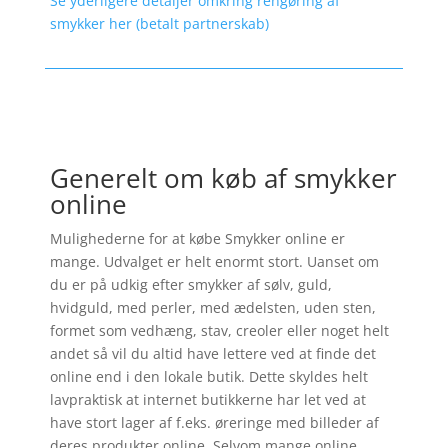
Se yderligere detaljer omkring rengøring af
smykker her (betalt partnerskab)
Generelt om køb af smykker
online
Mulighederne for at købe Smykker online er
mange. Udvalget er helt enormt stort. Uanset om
du er på udkig efter smykker af sølv, guld,
hvidguld, med perler, med ædelsten, uden sten,
formet som vedhæng, stav, creoler eller noget helt
andet så vil du altid have lettere ved at finde det
online end i den lokale butik. Dette skyldes helt
lavpraktisk at internet butikkerne har let ved at
have stort lager af f.eks. øreringe med billeder af
deres produkter online. Selvom mange online