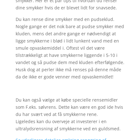
smykker. Her er et par tips til hvordan du renser
dine smykker hvis de er blevet lidt for snavsede.
Du kan rense dine smykker med en pudseklud.
Nogle gange er det nok bare at pudse smykker med
kluden, mens det andre gange er nødvendigt at
ligge smykkerne i blød i lidt lunkent vand med en
smule opvaskemiddel i. Oftest vil det være
tilstrækkeligt at have smykkerne liggende i 5-10 i
vandet og så pudse dem med kluden efterfølgende.
Husk dog at perler ikke må renses på denne måde
da de ikke er gode venner med opvaskemidlet!
Du kan også vælge at købe specielle rensemidler
som F.eks. sølvrens. Dette kan være en god ide hvis
du har svært ved at få smykkerne rene.
Ligeledes kan du overveje at investerer i en
ultralydsrensning af smykkerne ved en guldsmed.