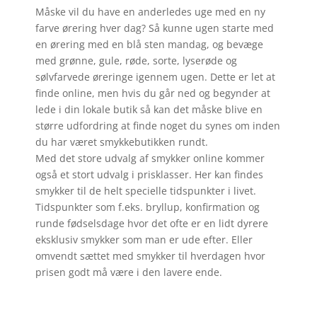
Måske vil du have en anderledes uge med en ny
farve ørering hver dag? Så kunne ugen starte med
en ørering med en blå sten mandag, og bevæge
med grønne, gule, røde, sorte, lyserøde og
sølvfarvede øreringe igennem ugen. Dette er let at
finde online, men hvis du går ned og begynder at
lede i din lokale butik så kan det måske blive en
større udfordring at finde noget du synes om inden
du har været smykkebutikken rundt.
Med det store udvalg af smykker online kommer
også et stort udvalg i prisklasser. Her kan findes
smykker til de helt specielle tidspunkter i livet.
Tidspunkter som f.eks. bryllup, konfirmation og
runde fødselsdage hvor det ofte er en lidt dyrere
eksklusiv smykker som man er ude efter. Eller
omvendt sættet med smykker til hverdagen hvor
prisen godt må være i den lavere ende.