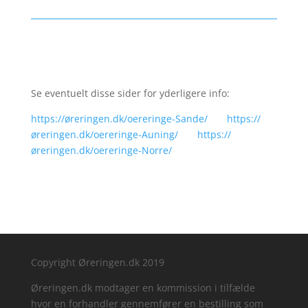
Se eventuelt disse sider for yderligere info:
https://øreringen.dk/oereringe-Sande/
https://
øreringen.dk/oereringe-Auning/
https://
øreringen.dk/oereringe-Norre/
Copyright Øreringen.dk 2019
Øreringen.dk modtager en kommission i tilfælde
hvor en forhandler gennemfører en bestilling som