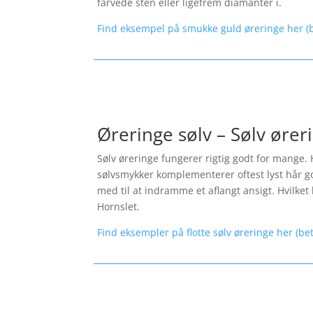
farvede sten eller ligefrem diamanter i.
Find eksempel på smukke guld øreringe her (b
Øreringe sølv – Sølv ører
Sølv øreringe fungerer rigtig godt for mange. 
sølvsmykker komplementerer oftest lyst hår god
med til at indramme et aflangt ansigt. Hvilket l
Hornslet.
Find eksempler på flotte sølv øreringe her (be