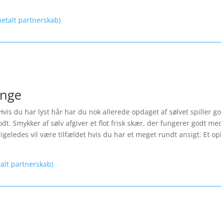
etalt partnerskab)
inge
Hvis du har lyst hår har du nok allerede opdaget af sølvet spiller 
t. Smykker af sølv afgiver et flot frisk skær, der fungerer godt med
igeledes vil være tilfældet hvis du har et meget rundt ansigt. Et opl
talt partnerskab)