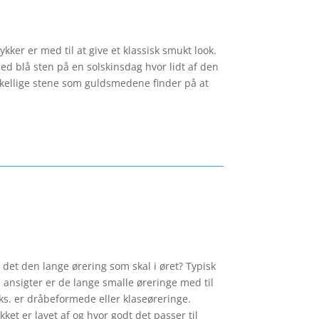
er er med til at give et klassisk smukt look.
ed blå sten på en solskinsdag hvor lidt af den
rskellige stene som guldsmedene finder på at
 det den lange ørering som skal i øret? Typisk
ansigter er de lange smalle øreringe med til
eks. er dråbeformede eller klaseøreringe.
ket er lavet af og hvor godt det passer til