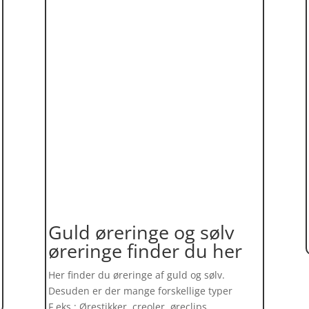
Guld øreringe og sølv
øreringe finder du her
Her finder du øreringe af guld og sølv.
Desuden er der mange forskellige typer
F.eks.: Ørestikker, creoler, øreclips,