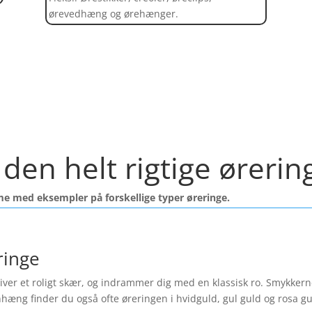
ørevedhæng og ørehænger.
Find et kæmpe udvalg af øreringe her
den helt rigtige ørerin
me med eksempler på forskellige typer øreringe.
ringe
ver et roligt skær, og indrammer dig med en klassisk ro. Smykkerne f
nhæng finder du også ofte øreringen i hvidguld, gul guld og rosa 