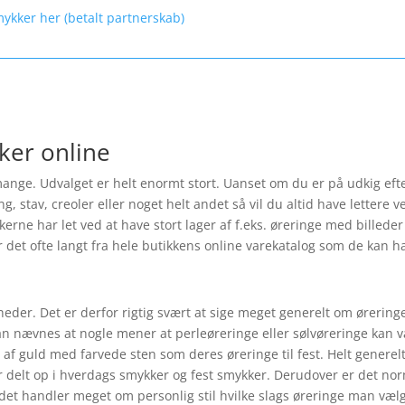
mykker her (betalt partnerskab)
ker online
nge. Udvalget er helt enormt stort. Uanset om du er på udkig efte
tav, creoler eller noget helt andet så vil du altid have lettere ved
ikkerne har let ved at have stort lager af f.eks. øreringe med bille
r det ofte langt fra hele butikkens online varekatalog som de kan hav
heder. Det er derfor rigtig svært at sige meget generelt om ørerin
kan nævnes at nogle mener at perleøreringe eller sølvøreringe kan være
f guld med farvede sten som deres øreringe til fest. Helt generel
 delt op i hverdags smykker og fest smykker. Derudover er det norm
 det handler meget om personlig stil hvilke slags øreringe man vælg