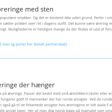
øreringe med sten
opulære smykker. Og det er bestemt ikke uden grund. Perler i smykk
 sætter prikken over i’et i dagens outfit. Det kunne være ørering m
ansigt. Mulighederne er heldigvis mange da der findes et utal af fo
d sten og perler her (betalt partnerskab)
reringe der hænger
le på øreringe. Passer det bedst med små ørestikker/creoler eller er
fungerer godt til mennesker der har runde ansigter. Ved de runde 
også gå til de firkantede ansigter hvis øreringene er lidt ovale F.
lle ansigt typer. Her vil man dog typisk kigge på matrialet som smyk