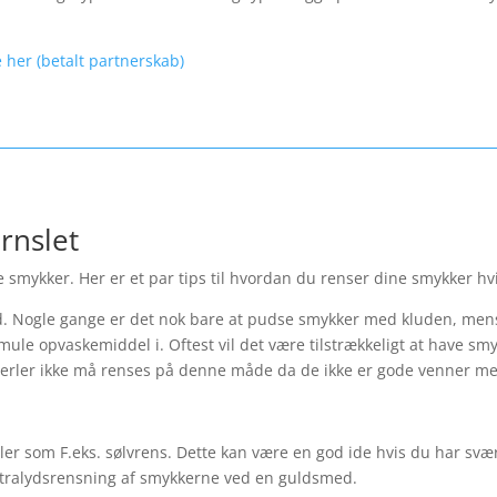
 her (betalt partnerskab)
rnslet
 smykker. Her er et par tips til hvordan du renser dine smykker hvi
 Nogle gange er det nok bare at pudse smykker med kluden, mens
mule opvaskemiddel i. Oftest vil det være tilstrækkeligt at have sm
erler ikke må renses på denne måde da de ikke er gode venner m
er som F.eks. sølvrens. Dette kan være en god ide hvis du har svæ
 ultralydsrensning af smykkerne ved en guldsmed.