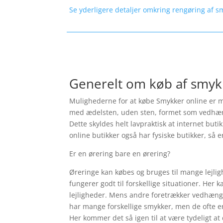
Se yderligere detaljer omkring rengøring af s
Generelt om køb af smyk
Mulighederne for at købe Smykker online er ma
med ædelsten, uden sten, formet som vedhæng, s
Dette skyldes helt lavpraktisk at internet but
online butikker også har fysiske butikker, så e
Er en ørering bare en ørering?
Øreringe kan købes og bruges til mange lejlig
fungerer godt til forskellige situationer. Her 
lejligheder. Mens andre foretrækker vedhæng a
har mange forskellige smykker, men de ofte er
Her kommer det så igen til at være tydeligt at