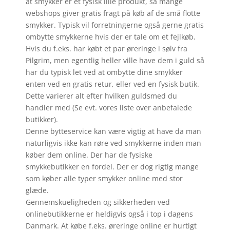
at smykker er et fysisk lille produkt, så mange
webshops giver gratis fragt på køb af de små flotte
smykker. Typisk vil forretningerne også gerne gratis
ombytte smykkerne hvis der er tale om et fejlkøb.
Hvis du f.eks. har købt et par øreringe i sølv fra
Pilgrim, men egentlig heller ville have dem i guld så
har du typisk let ved at ombytte dine smykker
enten ved en gratis retur, eller ved en fysisk butik.
Dette varierer alt efter hvilken guldsmed du
handler med (Se evt. vores liste over anbefalede
butikker).
Denne bytteservice kan være vigtig at have da man
naturligvis ikke kan røre ved smykkerne inden man
køber dem online. Der har de fysiske
smykkebutikker en fordel. Der er dog rigtig mange
som køber alle typer smykker online med stor
glæde.
Gennemskueligheden og sikkerheden ved
onlinebutikkerne er heldigvis også i top i dagens
Danmark. At købe f.eks. øreringe online er hurtigt