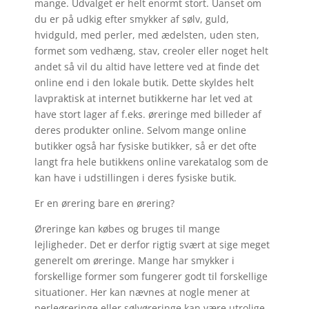
mange. Udvalget er helt enormt stort. Uanset om
du er på udkig efter smykker af sølv, guld,
hvidguld, med perler, med ædelsten, uden sten,
formet som vedhæng, stav, creoler eller noget helt
andet så vil du altid have lettere ved at finde det
online end i den lokale butik. Dette skyldes helt
lavpraktisk at internet butikkerne har let ved at
have stort lager af f.eks. øreringe med billeder af
deres produkter online. Selvom mange online
butikker også har fysiske butikker, så er det ofte
langt fra hele butikkens online varekatalog som de
kan have i udstillingen i deres fysiske butik.
Er en ørering bare en ørering?
Øreringe kan købes og bruges til mange
lejligheder. Det er derfor rigtig svært at sige meget
generelt om øreringe. Mange har smykker i
forskellige former som fungerer godt til forskellige
situationer. Her kan nævnes at nogle mener at
perleøreringe eller sølvøreringe kan være utrolige