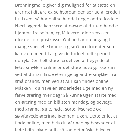
Dronningmølle giver dig mulighed for at sætte en
ørering i dit øre og se hvordan den ser ud allerede i
butikken, så har online handel nogle andre fordele.
Nærtliggende kan være at nævne at du kan handle
hjemme fra sofaen, og få leveret dine smykker
direkte i din postkasse. Online har du adgang til
mange specielle brands og små producenter som
kan være med til at give dit look et helt specielt
udtryk. Den helt store fordel ved at begynde at
købe smykker online er det store udvalg. Ikke kun
ved at du kan finde øreringe og andre smykker fra
små brands, men ved at ALT kan findes online.
Måske vil du have en anderledes uge med en ny
farve ørering hver dag? Så kunne ugen starte med
en ørering med en blå sten mandag, og bevæge
med grønne, gule, røde, sorte, lyserøde og
sølvfarvede øreringe igennem ugen. Dette er let at
finde online, men hvis du går ned og begynder at
lede i din lokale butik så kan det måske blive en