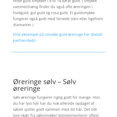
finde guld smykker i 8 til 18 karat guld. I smykke
sammenhæng finder du også ofte øreringen i
hvidguld, gul guld og rosa guld. Et guldsmykke
fungerer også godt med farvede sten eller ligefrem
diamanter i.
Find eksempel på smukke guld øreringe her (betalt
partnerskab)
Øreringe sølv – Sølv
øreringe
Sølv øreringe fungerer rigtig godt for mange. Hvis
du har lyst hår har du nok allerede opdaget af
sølvet spiller godt sammen med dit hår. Det lidt
lyse skær fra sølvsmykker komplementerer oftest