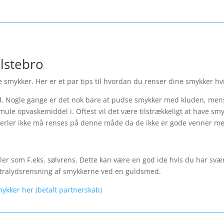
olstebro
 smykker. Her er et par tips til hvordan du renser dine smykker hvi
 Nogle gange er det nok bare at pudse smykker med kluden, mens
mule opvaskemiddel i. Oftest vil det være tilstrækkeligt at have sm
erler ikke må renses på denne måde da de ikke er gode venner m
er som F.eks. sølvrens. Dette kan være en god ide hvis du har svæ
 ultralydsrensning af smykkerne ved en guldsmed.
mykker her (betalt partnerskab)