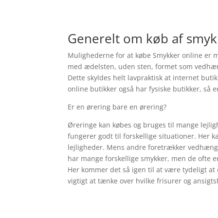
Generelt om køb af smyk
Mulighederne for at købe Smykker online er ma
med ædelsten, uden sten, formet som vedhæng, s
Dette skyldes helt lavpraktisk at internet but
online butikker også har fysiske butikker, så e
Er en ørering bare en ørering?
Øreringe kan købes og bruges til mange lejlig
fungerer godt til forskellige situationer. Her 
lejligheder. Mens andre foretrækker vedhæng a
har mange forskellige smykker, men de ofte er
Her kommer det så igen til at være tydeligt at
vigtigt at tænke over hvilke frisurer og ansig