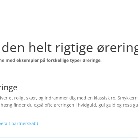
Find et kæmpe udvalg af øreringe her
den helt rigtige ørerin
me med eksempler på forskellige typer øreringe.
ringe
ver et roligt skær, og indrammer dig med en klassisk ro. Smykkerne f
nhæng finder du også ofte øreringen i hvidguld, gul guld og rosa 
etalt partnerskab)