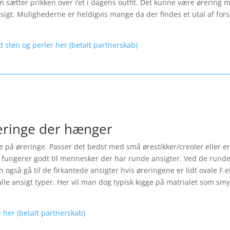
 sætter prikken over i’et i dagens outfit. Det kunne være ørering m
ansigt. Mulighederne er heldigvis mange da der findes et utal af fo
d sten og perler her (betalt partnerskab)
reringe der hænger
le på øreringe. Passer det bedst med små ørestikker/creoler eller er
fungerer godt til mennesker der har runde ansigter. Ved de runde 
også gå til de firkantede ansigter hvis øreringene er lidt ovale F.
lle ansigt typer. Her vil man dog typisk kigge på matrialet som smyk
 her (betalt partnerskab)