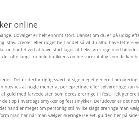
ker online
nge. Udvalget er helt enormt stort. Uanset om du er på udkig efte
tav, creoler eller noget helt andet så vil du altid have lettere ved
ikkerne har let ved at have stort lager af f.eks. øreringe med bille
r det ofte langt fra hele butikkens online varekatalog som de kan hav
heder. Det er derfor rigtig svært at sige meget generelt om ørerin
kan nævnes at nogle mener at perleøreringe eller sølvøreringe kan være
f guld med farvede sten som deres øreringe til fest. Helt generel
 delt op i hverdags smykker og fest smykker. Derudover er det norm
 det handler meget om personlig stil hvilke slags øreringe man vælg
tsform man har når man vælger øreringe (se evt. guiden her på siden