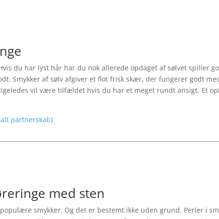
inge
Hvis du har lyst hår har du nok allerede opdaget af sølvet spiller 
t. Smykker af sølv afgiver et flot frisk skær, der fungerer godt med
igeledes vil være tilfældet hvis du har et meget rundt ansigt. Et opl
talt partnerskab)
øreringe med sten
opulære smykker. Og det er bestemt ikke uden grund. Perler i smykk