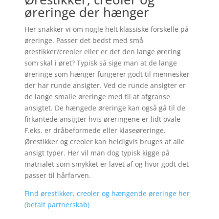
øreringe der hænger
Her snakker vi om nogle helt klassiske forskelle på
øreringe. Passer det bedst med små
ørestikker/creoler eller er det den lange ørering
som skal i øret? Typisk så sige man at de lange
øreringe som hænger fungerer godt til mennesker
der har runde ansigter. Ved de runde ansigter er
de lange smalle øreringe med til at afgranse
ansigtet. De hængede øreringe kan også gå til de
firkantede ansigter hvis øreringene er lidt ovale
F.eks. er dråbeformede eller klaseøreringe.
Ørestikker og creoler kan heldigvis bruges af alle
ansigt typer. Her vil man dog typisk kigge på
matrialet som smykket er lavet af og hvor godt det
passer til hårfarven.
Find ørestikker, creoler og hængende øreringe her
(betalt partnerskab)