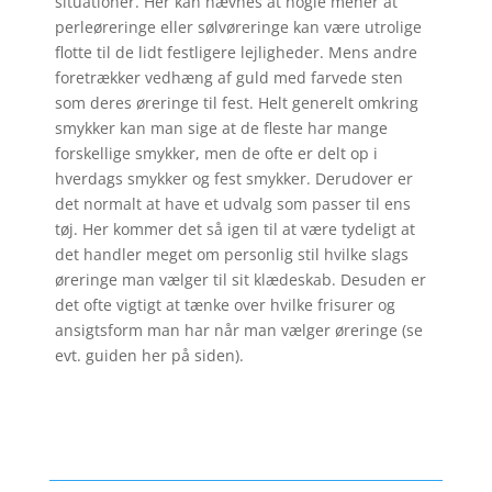
situationer. Her kan nævnes at nogle mener at
perleøreringe eller sølvøreringe kan være utrolige
flotte til de lidt festligere lejligheder. Mens andre
foretrækker vedhæng af guld med farvede sten
som deres øreringe til fest. Helt generelt omkring
smykker kan man sige at de fleste har mange
forskellige smykker, men de ofte er delt op i
hverdags smykker og fest smykker. Derudover er
det normalt at have et udvalg som passer til ens
tøj. Her kommer det så igen til at være tydeligt at
det handler meget om personlig stil hvilke slags
øreringe man vælger til sit klædeskab. Desuden er
det ofte vigtigt at tænke over hvilke frisurer og
ansigtsform man har når man vælger øreringe (se
evt. guiden her på siden).