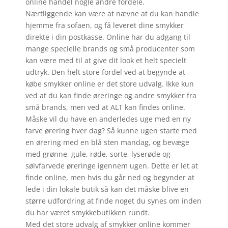
online handel nogle andre fordele.
Nærtliggende kan være at nævne at du kan handle
hjemme fra sofaen, og få leveret dine smykker
direkte i din postkasse. Online har du adgang til
mange specielle brands og små producenter som
kan være med til at give dit look et helt specielt
udtryk. Den helt store fordel ved at begynde at
købe smykker online er det store udvalg. Ikke kun
ved at du kan finde øreringe og andre smykker fra
små brands, men ved at ALT kan findes online.
Måske vil du have en anderledes uge med en ny
farve ørering hver dag? Så kunne ugen starte med
en ørering med en blå sten mandag, og bevæge
med grønne, gule, røde, sorte, lyserøde og
sølvfarvede øreringe igennem ugen. Dette er let at
finde online, men hvis du går ned og begynder at
lede i din lokale butik så kan det måske blive en
større udfordring at finde noget du synes om inden
du har været smykkebutikken rundt.
Med det store udvalg af smykker online kommer