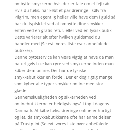
ombytte smykkerne hvis der er tale om et fejlkøb.
Hvis du f.eks. har købt et par øreringe i sølv fra
Pilgrim, men egentlig heller ville have dem i guld så
har du typisk let ved at ombytte dine smykker
enten ved en gratis retur, eller ved en fysisk butik.
Dette varierer alt efter hvilken guldsmed du
handler med (Se evt. vores liste over anbefalede
butikker).
Denne bytteservice kan være vigtig at have da man
naturligvis ikke kan røre ved smykkerne inden man
køber dem online. Der har de fysiske
smykkebutikker en fordel. Der er dog rigtig mange
som køber alle typer smykker online med stor
glæde.
Gennemskueligheden og sikkerheden ved
onlinebutikkerne er heldigvis også i top i dagens
Danmark. At købe f.eks. øreringe online er hurtigt
og let, da smykkebutikkerne ofte har anmeldelser
på Trustpilot (Se evt. vores liste over anbefalede