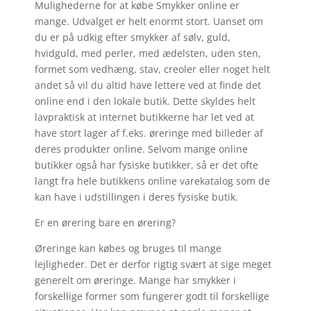
Mulighederne for at købe Smykker online er
mange. Udvalget er helt enormt stort. Uanset om
du er på udkig efter smykker af sølv, guld,
hvidguld, med perler, med ædelsten, uden sten,
formet som vedhæng, stav, creoler eller noget helt
andet så vil du altid have lettere ved at finde det
online end i den lokale butik. Dette skyldes helt
lavpraktisk at internet butikkerne har let ved at
have stort lager af f.eks. øreringe med billeder af
deres produkter online. Selvom mange online
butikker også har fysiske butikker, så er det ofte
langt fra hele butikkens online varekatalog som de
kan have i udstillingen i deres fysiske butik.
Er en ørering bare en ørering?
Øreringe kan købes og bruges til mange
lejligheder. Det er derfor rigtig svært at sige meget
generelt om øreringe. Mange har smykker i
forskellige former som fungerer godt til forskellige