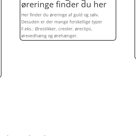
øreringe finder du her
Her finder du øreringe af guld og sølv.
Desuden er der mange forskellige typer
F.eks.: Ørestikker, creoler, øreclips,
ørevedhæng og ørehænger.
Find et kæmpe udvalg af øreringe her