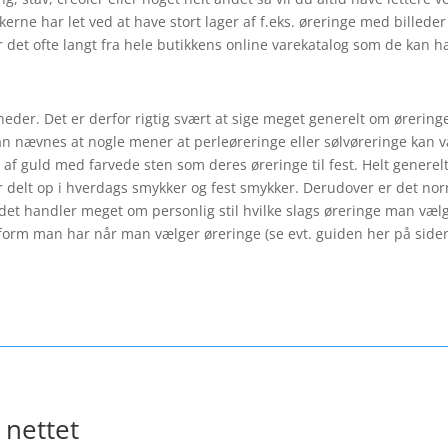
ikkerne har let ved at have stort lager af f.eks. øreringe med bille
r det ofte langt fra hele butikkens online varekatalog som de kan hav
heder. Det er derfor rigtig svært at sige meget generelt om ørerin
kan nævnes at nogle mener at perleøreringe eller sølvøreringe kan være
f guld med farvede sten som deres øreringe til fest. Helt generel
 delt op i hverdags smykker og fest smykker. Derudover er det norm
 det handler meget om personlig stil hvilke slags øreringe man vælg
tsform man har når man vælger øreringe (se evt. guiden her på siden
 nettet