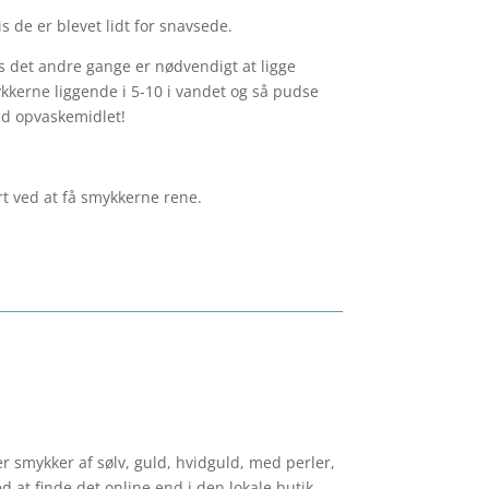
s de er blevet lidt for snavsede.
 det andre gange er nødvendigt at ligge
ykkerne liggende i 5-10 i vandet og så pudse
ed opvaskemidlet!
rt ved at få smykkerne rene.
r smykker af sølv, guld, hvidguld, med perler,
 at finde det online end i den lokale butik.