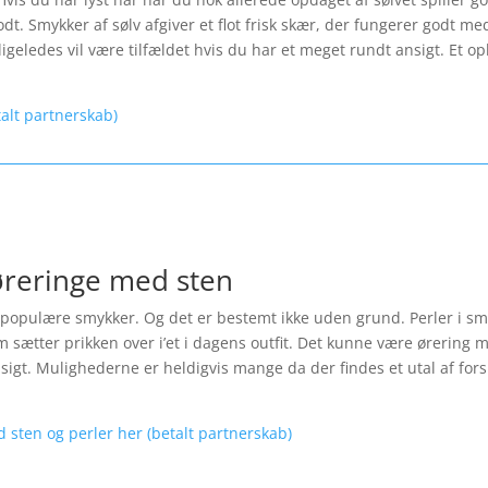
t. Smykker af sølv afgiver et flot frisk skær, der fungerer godt med
igeledes vil være tilfældet hvis du har et meget rundt ansigt. Et opl
talt partnerskab)
øreringe med sten
opulære smykker. Og det er bestemt ikke uden grund. Perler i smykk
 sætter prikken over i’et i dagens outfit. Det kunne være ørering m
ansigt. Mulighederne er heldigvis mange da der findes et utal af fo
d sten og perler her (betalt partnerskab)