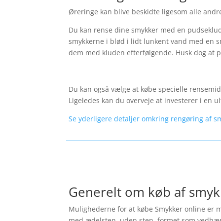
Øreringe kan blive beskidte ligesom alle andre
Du kan rense dine smykker med en pudseklud.
smykkerne i blød i lidt lunkent vand med en s
dem med kluden efterfølgende. Husk dog at p
Du kan også vælge at købe specielle rensemidl
Ligeledes kan du overveje at investerer i en
Se yderligere detaljer omkring rengøring af s
Generelt om køb af smyk
Mulighederne for at købe Smykker online er ma
med ædelsten, uden sten, formet som vedhæng, s