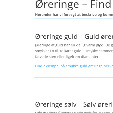
Øreringe – Find 
Herunder har vi forsøgt at beskrive og kom
Øreringe guld – Guld øre
Øreringe af guld har en dejlig varm glød. De gi
smykker i 8 til 18 karat guld. I smykke samme
farvede sten eller ligefrem diamanter i.
Find eksempel på smukke guld øreringe her (b
Øreringe sølv – Sølv ører
Sølv øreringe fungerer rigtig godt for mange. 