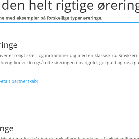
den helt rigtige ørering
me med eksempler på forskellige typer øreringe.
ringe
ver et roligt skær, og indrammer dig med en klassisk ro. Smykkerne f
nhæng finder du også ofte øreringen i hvidguld, gul guld og rosa 
etalt partnerskab)
inge
Hvis du har lyst hår har du nok allerede opdaget af sølvet spiller 