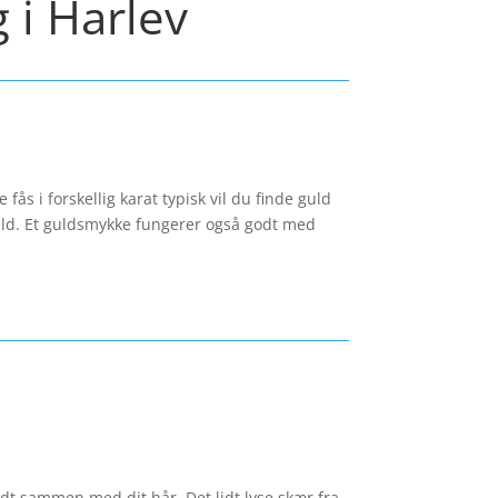
 i Harlev
ås i forskellig karat typisk vil du finde guld
guld. Et guldsmykke fungerer også godt med
godt sammen med dit hår. Det lidt lyse skær fra