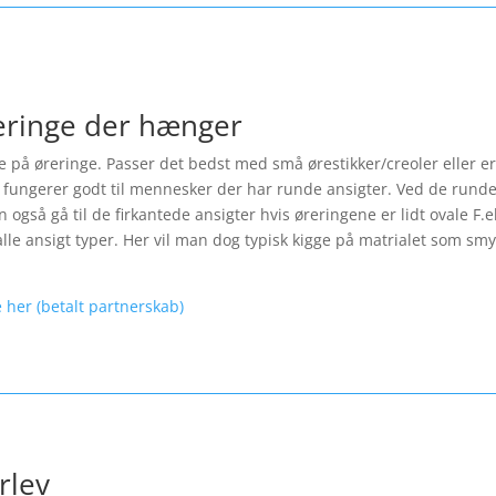
reringe der hænger
le på øreringe. Passer det bedst med små ørestikker/creoler eller er
fungerer godt til mennesker der har runde ansigter. Ved de runde 
også gå til de firkantede ansigter hvis øreringene er lidt ovale F.
lle ansigt typer. Her vil man dog typisk kigge på matrialet som smyk
 her (betalt partnerskab)
rlev