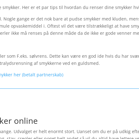
 smykker. Her er et par tips til hvordan du renser dine smykker hvi
 Nogle gange er det nok bare at pudse smykker med kluden, mens
mule opvaskemiddel i. Oftest vil det være tilstrækkeligt at have sm
erler ikke må renses på denne måde da de ikke er gode venner m
er som F.eks. sølvrens. Dette kan være en god ide hvis du har svæ
 ultralydsrensning af smykkerne ved en guldsmed.
mykker her (betalt partnerskab)
ker online
nge. Udvalget er helt enormt stort. Uanset om du er på udkig efte
tav, creoler eller noget helt andet så vil du altid have lettere ved