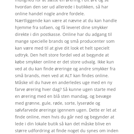
hvordan den ser ud allerede i butikken, så har
online handel nogle andre fordele.
Nærtliggende kan være at nævne at du kan handle
hjemme fra sofaen, og få leveret dine smykker
direkte i din postkasse. Online har du adgang til
mange specielle brands og små producenter som
kan være med til at give dit look et helt specielt
udtryk. Den helt store fordel ved at begynde at
købe smykker online er det store udvalg. Ikke kun
ved at du kan finde øreringe og andre smykker fra
små brands, men ved at ALT kan findes online.
Måske vil du have en anderledes uge med en ny
farve ørering hver dag? Så kunne ugen starte med
en ørering med en blå sten mandag, og bevæge
med grønne, gule, røde, sorte, lyserøde og
sølvfarvede øreringe igennem ugen. Dette er let at
finde online, men hvis du går ned og begynder at
lede i din lokale butik så kan det måske blive en
større udfordring at finde noget du synes om inden