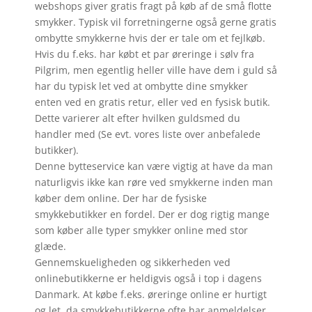
webshops giver gratis fragt på køb af de små flotte
smykker. Typisk vil forretningerne også gerne gratis
ombytte smykkerne hvis der er tale om et fejlkøb.
Hvis du f.eks. har købt et par øreringe i sølv fra
Pilgrim, men egentlig heller ville have dem i guld så
har du typisk let ved at ombytte dine smykker
enten ved en gratis retur, eller ved en fysisk butik.
Dette varierer alt efter hvilken guldsmed du
handler med (Se evt. vores liste over anbefalede
butikker).
Denne bytteservice kan være vigtig at have da man
naturligvis ikke kan røre ved smykkerne inden man
køber dem online. Der har de fysiske
smykkebutikker en fordel. Der er dog rigtig mange
som køber alle typer smykker online med stor
glæde.
Gennemskueligheden og sikkerheden ved
onlinebutikkerne er heldigvis også i top i dagens
Danmark. At købe f.eks. øreringe online er hurtigt
og let, da smykkebutikkerne ofte har anmeldelser