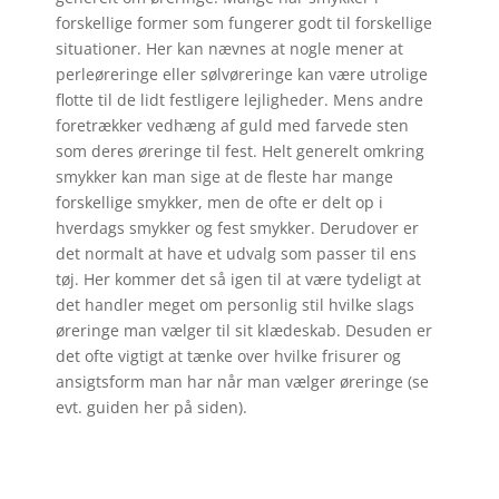
forskellige former som fungerer godt til forskellige
situationer. Her kan nævnes at nogle mener at
perleøreringe eller sølvøreringe kan være utrolige
flotte til de lidt festligere lejligheder. Mens andre
foretrækker vedhæng af guld med farvede sten
som deres øreringe til fest. Helt generelt omkring
smykker kan man sige at de fleste har mange
forskellige smykker, men de ofte er delt op i
hverdags smykker og fest smykker. Derudover er
det normalt at have et udvalg som passer til ens
tøj. Her kommer det så igen til at være tydeligt at
det handler meget om personlig stil hvilke slags
øreringe man vælger til sit klædeskab. Desuden er
det ofte vigtigt at tænke over hvilke frisurer og
ansigtsform man har når man vælger øreringe (se
evt. guiden her på siden).