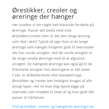
Ørestikker, creoler og
øreringe der hænger
Her snakker vi om nogle helt klassiske forskelle på
øreringe. Passer det bedst med små
ørestikker/creoler eller er det den lange ørering
som skal i øret? Typisk så sige man at de lange
øreringe som hænger fungerer godt til mennesker
der har runde ansigter. Ved de runde ansigter er
de lange smalle øreringe med til at afgranse
ansigtet. De hængede øreringe kan også gå til de
firkantede ansigter hvis øreringene er lidt ovale
F.eks. er dråbeformede eller klaseøreringe.
Ørestikker og creoler kan heldigvis bruges af alle
ansigt typer. Her vil man dog typisk kigge på
matrialet som smykket er lavet af og hvor godt det
passer til hårfarven.
Find ørestikker, creoler og hængende øreringe her