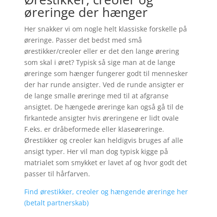
øreringe der hænger
Her snakker vi om nogle helt klassiske forskelle på
øreringe. Passer det bedst med små
ørestikker/creoler eller er det den lange ørering
som skal i øret? Typisk så sige man at de lange
øreringe som hænger fungerer godt til mennesker
der har runde ansigter. Ved de runde ansigter er
de lange smalle øreringe med til at afgranse
ansigtet. De hængede øreringe kan også gå til de
firkantede ansigter hvis øreringene er lidt ovale
F.eks. er dråbeformede eller klaseøreringe.
Ørestikker og creoler kan heldigvis bruges af alle
ansigt typer. Her vil man dog typisk kigge på
matrialet som smykket er lavet af og hvor godt det
passer til hårfarven.
Find ørestikker, creoler og hængende øreringe her
(betalt partnerskab)