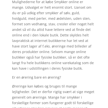
Mulighederne for at købe Smykker online er
mange. Udvalget er helt enormt stort. Uanset om
du er på udkig efter smykker af sølv, guld,
hvidguld, med perler, med ædelsten, uden sten,
formet som vedhæng, stav, creoler eller noget helt
andet så vil du altid have lettere ved at finde det
online end i den lokale butik. Dette skyldes helt
lavpraktisk at internet butikkerne har let ved at
have stort lager af f.eks. øreringe med billeder af
deres produkter online. Selvom mange online
butikker også har fysiske butikker, så er det ofte
langt fra hele butikkens online varekatalog som de
kan have i udstillingen i deres fysiske butik.
Er en ørering bare en ørering?
Øreringe kan købes og bruges til mange
lejligheder. Det er derfor rigtig svært at sige meget
generelt om øreringe. Mange har smykker i
forskellige former som fungerer godt til forskellige