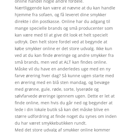
online handel nogle andre fordele.
Nærtliggende kan være at nævne at du kan handle
hjemme fra sofaen, og få leveret dine smykker
direkte i din postkasse. Online har du adgang til
mange specielle brands og små producenter som
kan være med til at give dit look et helt specielt
udtryk. Den helt store fordel ved at begynde at
købe smykker online er det store udvalg. Ikke kun
ved at du kan finde øreringe og andre smykker fra
små brands, men ved at ALT kan findes online.
Måske vil du have en anderledes uge med en ny
farve ørering hver dag? Så kunne ugen starte med
en ørering med en blå sten mandag, og bevæge
med grønne, gule, røde, sorte, lyserøde og
sølvfarvede øreringe igennem ugen. Dette er let at
finde online, men hvis du går ned og begynder at
lede i din lokale butik så kan det måske blive en
større udfordring at finde noget du synes om inden
du har været smykkebutikken rundt.
Med det store udvalg af smykker online kommer