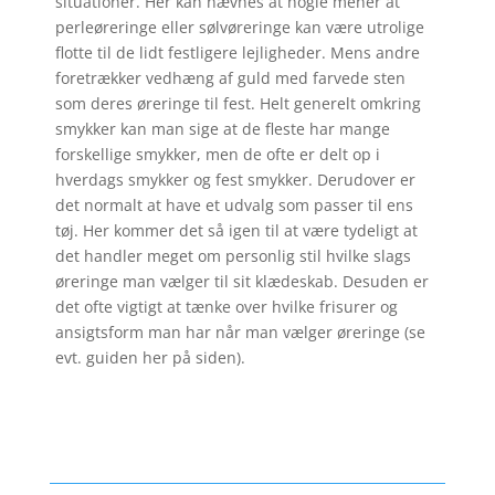
situationer. Her kan nævnes at nogle mener at
perleøreringe eller sølvøreringe kan være utrolige
flotte til de lidt festligere lejligheder. Mens andre
foretrækker vedhæng af guld med farvede sten
som deres øreringe til fest. Helt generelt omkring
smykker kan man sige at de fleste har mange
forskellige smykker, men de ofte er delt op i
hverdags smykker og fest smykker. Derudover er
det normalt at have et udvalg som passer til ens
tøj. Her kommer det så igen til at være tydeligt at
det handler meget om personlig stil hvilke slags
øreringe man vælger til sit klædeskab. Desuden er
det ofte vigtigt at tænke over hvilke frisurer og
ansigtsform man har når man vælger øreringe (se
evt. guiden her på siden).