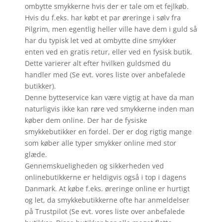
ombytte smykkerne hvis der er tale om et fejlkøb.
Hvis du f.eks. har købt et par øreringe i sølv fra
Pilgrim, men egentlig heller ville have dem i guld så
har du typisk let ved at ombytte dine smykker
enten ved en gratis retur, eller ved en fysisk butik.
Dette varierer alt efter hvilken guldsmed du
handler med (Se evt. vores liste over anbefalede
butikker).
Denne bytteservice kan være vigtig at have da man
naturligvis ikke kan røre ved smykkerne inden man
køber dem online. Der har de fysiske
smykkebutikker en fordel. Der er dog rigtig mange
som køber alle typer smykker online med stor
glæde.
Gennemskueligheden og sikkerheden ved
onlinebutikkerne er heldigvis også i top i dagens
Danmark. At købe f.eks. øreringe online er hurtigt
og let, da smykkebutikkerne ofte har anmeldelser
på Trustpilot (Se evt. vores liste over anbefalede