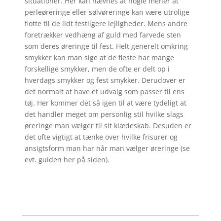
situationer. Her kan nævnes at nogle mener at
perleøreringe eller sølvøreringe kan være utrolige
flotte til de lidt festligere lejligheder. Mens andre
foretrækker vedhæng af guld med farvede sten
som deres øreringe til fest. Helt generelt omkring
smykker kan man sige at de fleste har mange
forskellige smykker, men de ofte er delt op i
hverdags smykker og fest smykker. Derudover er
det normalt at have et udvalg som passer til ens
tøj. Her kommer det så igen til at være tydeligt at
det handler meget om personlig stil hvilke slags
øreringe man vælger til sit klædeskab. Desuden er
det ofte vigtigt at tænke over hvilke frisurer og
ansigtsform man har når man vælger øreringe (se
evt. guiden her på siden).