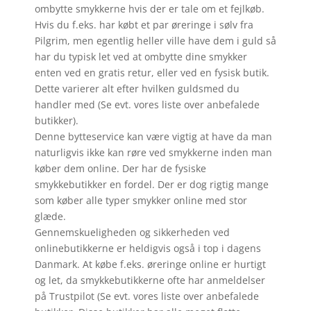
ombytte smykkerne hvis der er tale om et fejlkøb.
Hvis du f.eks. har købt et par øreringe i sølv fra
Pilgrim, men egentlig heller ville have dem i guld så
har du typisk let ved at ombytte dine smykker
enten ved en gratis retur, eller ved en fysisk butik.
Dette varierer alt efter hvilken guldsmed du
handler med (Se evt. vores liste over anbefalede
butikker).
Denne bytteservice kan være vigtig at have da man
naturligvis ikke kan røre ved smykkerne inden man
køber dem online. Der har de fysiske
smykkebutikker en fordel. Der er dog rigtig mange
som køber alle typer smykker online med stor
glæde.
Gennemskueligheden og sikkerheden ved
onlinebutikkerne er heldigvis også i top i dagens
Danmark. At købe f.eks. øreringe online er hurtigt
og let, da smykkebutikkerne ofte har anmeldelser
på Trustpilot (Se evt. vores liste over anbefalede