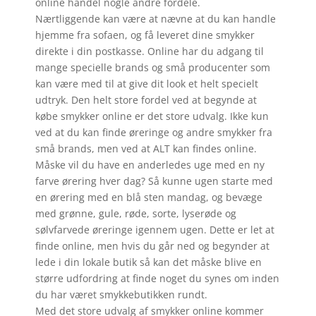
online handel nogle andre fordele.
Nærtliggende kan være at nævne at du kan handle
hjemme fra sofaen, og få leveret dine smykker
direkte i din postkasse. Online har du adgang til
mange specielle brands og små producenter som
kan være med til at give dit look et helt specielt
udtryk. Den helt store fordel ved at begynde at
købe smykker online er det store udvalg. Ikke kun
ved at du kan finde øreringe og andre smykker fra
små brands, men ved at ALT kan findes online.
Måske vil du have en anderledes uge med en ny
farve ørering hver dag? Så kunne ugen starte med
en ørering med en blå sten mandag, og bevæge
med grønne, gule, røde, sorte, lyserøde og
sølvfarvede øreringe igennem ugen. Dette er let at
finde online, men hvis du går ned og begynder at
lede i din lokale butik så kan det måske blive en
større udfordring at finde noget du synes om inden
du har været smykkebutikken rundt.
Med det store udvalg af smykker online kommer