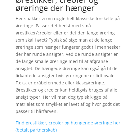
øreringe der hænger
Her snakker vi om nogle helt klassiske forskelle på
øreringe. Passer det bedst med små
ørestikker/creoler eller er det den lange ørering
som skal i øret? Typisk så sige man at de lange
øreringe som hænger fungerer godt til mennesker
der har runde ansigter. Ved de runde ansigter er
de lange smalle øreringe med til at afgranse
ansigtet. De hængede øreringe kan også gå til de
firkantede ansigter hvis øreringene er lidt ovale
F.eks. er dråbeformede eller klaseøreringe.
Ørestikker og creoler kan heldigvis bruges af alle
ansigt typer. Her vil man dog typisk kigge på
matrialet som smykket er lavet af og hvor godt det
passer til hårfarven.
Find ørestikker, creoler og hængende øreringe her
(betalt partnerskab)