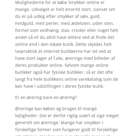
Mulighederne for at købe Smykker online er
mange. Udvalget er helt enormt stort. Uanset om
du er på udkig efter smykker af sølv, guld,
hvidguld, med perler, med ædelsten, uden sten,
formet som vedhæng, stav, creoler eller noget helt
andet så vil du altid have lettere ved at finde det
online end i den lokale butik. Dette skyldes helt
lavpraktisk at internet butikkerne har let ved at
have stort lager af f.eks. øreringe med billeder af
deres produkter online. Selvom mange online
butikker også har fysiske butikker, så er det ofte
langt fra hele butikkens online varekatalog som de
kan have i udstillingen i deres fysiske butik.
Er en ørering bare en ørering?
Øreringe kan købes og bruges til mange
lejligheder. Det er derfor rigtig svært at sige meget
generelt om øreringe. Mange har smykker i
forskellige former som fungerer godt til forskellige