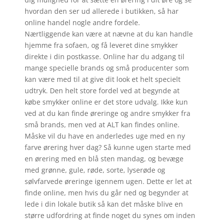
hvordan den ser ud allerede i butikken, så har
online handel nogle andre fordele.
Nærtliggende kan være at nævne at du kan handle
hjemme fra sofaen, og få leveret dine smykker
direkte i din postkasse. Online har du adgang til
mange specielle brands og små producenter som
kan være med til at give dit look et helt specielt
udtryk. Den helt store fordel ved at begynde at
købe smykker online er det store udvalg. Ikke kun
ved at du kan finde øreringe og andre smykker fra
små brands, men ved at ALT kan findes online.
Måske vil du have en anderledes uge med en ny
farve ørering hver dag? Så kunne ugen starte med
en ørering med en blå sten mandag, og bevæge
med grønne, gule, røde, sorte, lyserøde og
sølvfarvede øreringe igennem ugen. Dette er let at
finde online, men hvis du går ned og begynder at
lede i din lokale butik så kan det måske blive en
større udfordring at finde noget du synes om inden