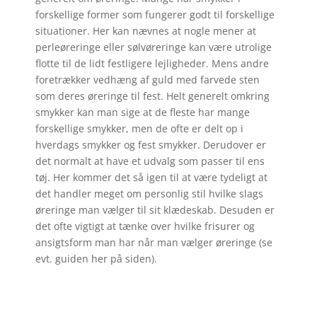
forskellige former som fungerer godt til forskellige
situationer. Her kan nævnes at nogle mener at
perleøreringe eller sølvøreringe kan være utrolige
flotte til de lidt festligere lejligheder. Mens andre
foretrækker vedhæng af guld med farvede sten
som deres øreringe til fest. Helt generelt omkring
smykker kan man sige at de fleste har mange
forskellige smykker, men de ofte er delt op i
hverdags smykker og fest smykker. Derudover er
det normalt at have et udvalg som passer til ens
tøj. Her kommer det så igen til at være tydeligt at
det handler meget om personlig stil hvilke slags
øreringe man vælger til sit klædeskab. Desuden er
det ofte vigtigt at tænke over hvilke frisurer og
ansigtsform man har når man vælger øreringe (se
evt. guiden her på siden).