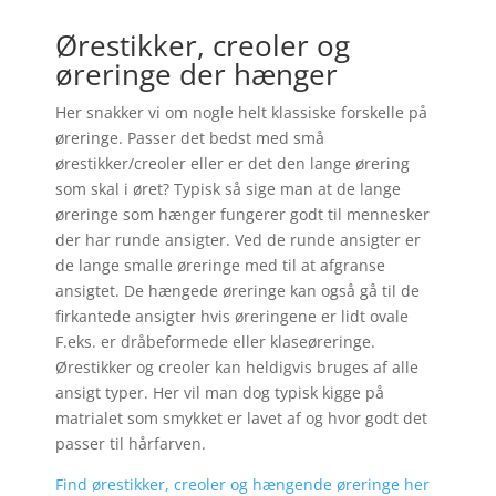
Ørestikker, creoler og
øreringe der hænger
Her snakker vi om nogle helt klassiske forskelle på
øreringe. Passer det bedst med små
ørestikker/creoler eller er det den lange ørering
som skal i øret? Typisk så sige man at de lange
øreringe som hænger fungerer godt til mennesker
der har runde ansigter. Ved de runde ansigter er
de lange smalle øreringe med til at afgranse
ansigtet. De hængede øreringe kan også gå til de
firkantede ansigter hvis øreringene er lidt ovale
F.eks. er dråbeformede eller klaseøreringe.
Ørestikker og creoler kan heldigvis bruges af alle
ansigt typer. Her vil man dog typisk kigge på
matrialet som smykket er lavet af og hvor godt det
passer til hårfarven.
Find ørestikker, creoler og hængende øreringe her