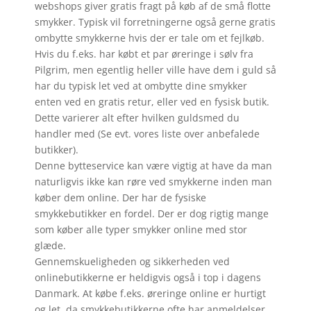
webshops giver gratis fragt på køb af de små flotte
smykker. Typisk vil forretningerne også gerne gratis
ombytte smykkerne hvis der er tale om et fejlkøb.
Hvis du f.eks. har købt et par øreringe i sølv fra
Pilgrim, men egentlig heller ville have dem i guld så
har du typisk let ved at ombytte dine smykker
enten ved en gratis retur, eller ved en fysisk butik.
Dette varierer alt efter hvilken guldsmed du
handler med (Se evt. vores liste over anbefalede
butikker).
Denne bytteservice kan være vigtig at have da man
naturligvis ikke kan røre ved smykkerne inden man
køber dem online. Der har de fysiske
smykkebutikker en fordel. Der er dog rigtig mange
som køber alle typer smykker online med stor
glæde.
Gennemskueligheden og sikkerheden ved
onlinebutikkerne er heldigvis også i top i dagens
Danmark. At købe f.eks. øreringe online er hurtigt
og let, da smykkebutikkerne ofte har anmeldelser