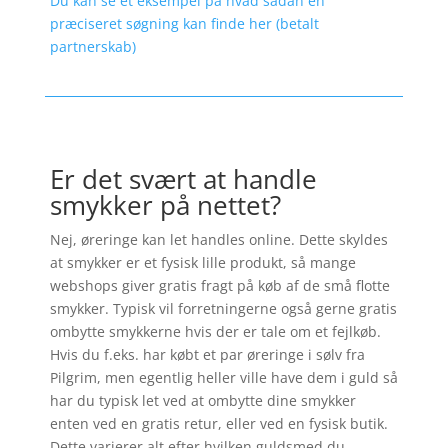
Du kan se et eksempel på hvad sådan en
præciseret søgning kan finde her (betalt
partnerskab)
Er det svært at handle
smykker på nettet?
Nej, øreringe kan let handles online. Dette skyldes
at smykker er et fysisk lille produkt, så mange
webshops giver gratis fragt på køb af de små flotte
smykker. Typisk vil forretningerne også gerne gratis
ombytte smykkerne hvis der er tale om et fejlkøb.
Hvis du f.eks. har købt et par øreringe i sølv fra
Pilgrim, men egentlig heller ville have dem i guld så
har du typisk let ved at ombytte dine smykker
enten ved en gratis retur, eller ved en fysisk butik.
Dette varierer alt efter hvilken guldsmed du