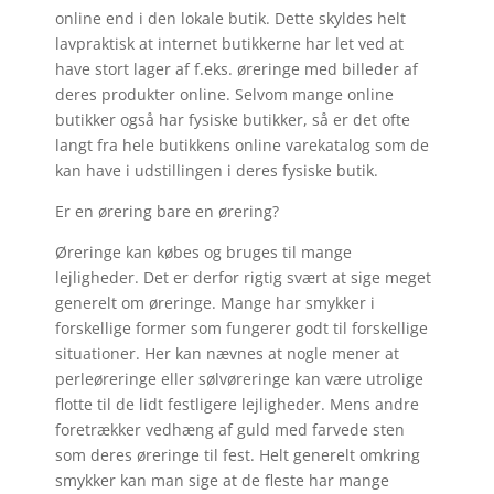
online end i den lokale butik. Dette skyldes helt
lavpraktisk at internet butikkerne har let ved at
have stort lager af f.eks. øreringe med billeder af
deres produkter online. Selvom mange online
butikker også har fysiske butikker, så er det ofte
langt fra hele butikkens online varekatalog som de
kan have i udstillingen i deres fysiske butik.
Er en ørering bare en ørering?
Øreringe kan købes og bruges til mange
lejligheder. Det er derfor rigtig svært at sige meget
generelt om øreringe. Mange har smykker i
forskellige former som fungerer godt til forskellige
situationer. Her kan nævnes at nogle mener at
perleøreringe eller sølvøreringe kan være utrolige
flotte til de lidt festligere lejligheder. Mens andre
foretrækker vedhæng af guld med farvede sten
som deres øreringe til fest. Helt generelt omkring
smykker kan man sige at de fleste har mange