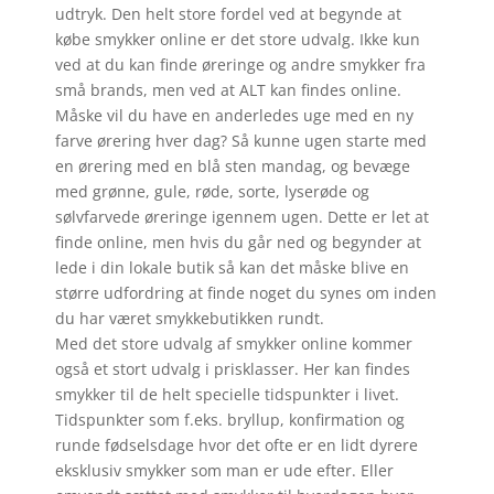
udtryk. Den helt store fordel ved at begynde at
købe smykker online er det store udvalg. Ikke kun
ved at du kan finde øreringe og andre smykker fra
små brands, men ved at ALT kan findes online.
Måske vil du have en anderledes uge med en ny
farve ørering hver dag? Så kunne ugen starte med
en ørering med en blå sten mandag, og bevæge
med grønne, gule, røde, sorte, lyserøde og
sølvfarvede øreringe igennem ugen. Dette er let at
finde online, men hvis du går ned og begynder at
lede i din lokale butik så kan det måske blive en
større udfordring at finde noget du synes om inden
du har været smykkebutikken rundt.
Med det store udvalg af smykker online kommer
også et stort udvalg i prisklasser. Her kan findes
smykker til de helt specielle tidspunkter i livet.
Tidspunkter som f.eks. bryllup, konfirmation og
runde fødselsdage hvor det ofte er en lidt dyrere
eksklusiv smykker som man er ude efter. Eller