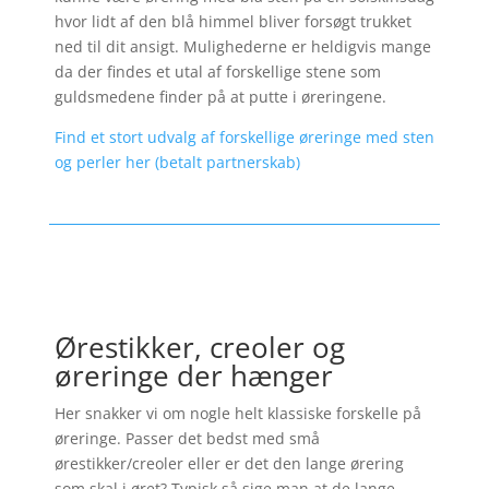
hvor lidt af den blå himmel bliver forsøgt trukket
ned til dit ansigt. Mulighederne er heldigvis mange
da der findes et utal af forskellige stene som
guldsmedene finder på at putte i øreringene.
Find et stort udvalg af forskellige øreringe med sten
og perler her (betalt partnerskab)
Ørestikker, creoler og
øreringe der hænger
Her snakker vi om nogle helt klassiske forskelle på
øreringe. Passer det bedst med små
ørestikker/creoler eller er det den lange ørering
som skal i øret? Typisk så sige man at de lange