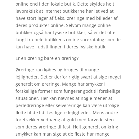
online end i den lokale butik. Dette skyldes helt
lavpraktisk at internet butikkerne har let ved at
have stort lager af f.eks. øreringe med billeder af
deres produkter online. Selvom mange online
butikker også har fysiske butikker, så er det ofte
langt fra hele butikkens online varekatalog som de
kan have i udstillingen i deres fysiske butik.
Er en ørering bare en ørering?
Øreringe kan købes og bruges til mange
lejligheder. Det er derfor rigtig svært at sige meget
generelt om øreringe. Mange har smykker i
forskellige former som fungerer godt til forskellige
situationer. Her kan nævnes at nogle mener at
perleøreringe eller sølvøreringe kan være utrolige
flotte til de lidt festligere lejligheder. Mens andre
foretrækker vedhæng af guld med farvede sten
som deres øreringe til fest. Helt generelt omkring
smykker kan man sige at de fleste har mange