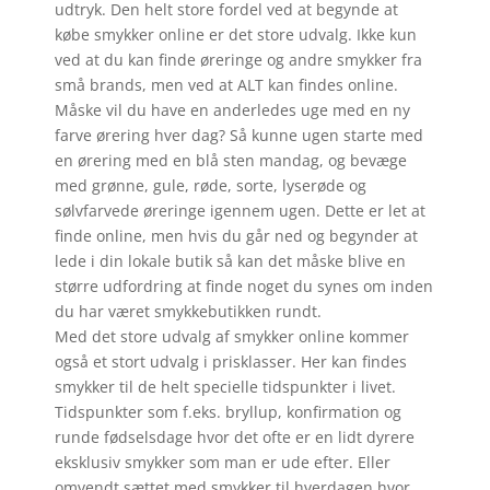
udtryk. Den helt store fordel ved at begynde at
købe smykker online er det store udvalg. Ikke kun
ved at du kan finde øreringe og andre smykker fra
små brands, men ved at ALT kan findes online.
Måske vil du have en anderledes uge med en ny
farve ørering hver dag? Så kunne ugen starte med
en ørering med en blå sten mandag, og bevæge
med grønne, gule, røde, sorte, lyserøde og
sølvfarvede øreringe igennem ugen. Dette er let at
finde online, men hvis du går ned og begynder at
lede i din lokale butik så kan det måske blive en
større udfordring at finde noget du synes om inden
du har været smykkebutikken rundt.
Med det store udvalg af smykker online kommer
også et stort udvalg i prisklasser. Her kan findes
smykker til de helt specielle tidspunkter i livet.
Tidspunkter som f.eks. bryllup, konfirmation og
runde fødselsdage hvor det ofte er en lidt dyrere
eksklusiv smykker som man er ude efter. Eller
omvendt sættet med smykker til hverdagen hvor