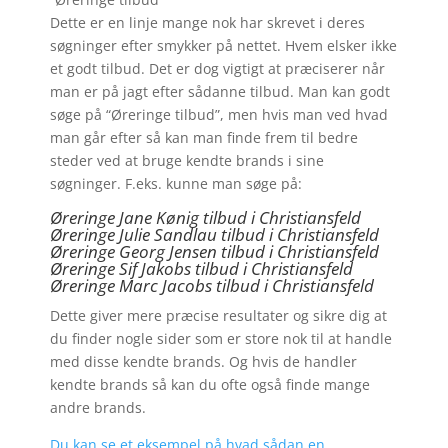
Dette er en linje mange nok har skrevet i deres
søgninger efter smykker på nettet. Hvem elsker ikke
et godt tilbud. Det er dog vigtigt at præciserer når
man er på jagt efter sådanne tilbud. Man kan godt
søge på “Øreringe tilbud”, men hvis man ved hvad
man går efter så kan man finde frem til bedre
steder ved at bruge kendte brands i sine
søgninger. F.eks. kunne man søge på:
Øreringe Jane Kønig tilbud i Christiansfeld
Øreringe Julie Sandlau tilbud i Christiansfeld
Øreringe Georg Jensen tilbud i Christiansfeld
Øreringe
Sif Jakobs tilbud i Christiansfeld
Øreringe Marc Jacobs tilbud i Christiansfeld
Dette giver mere præcise resultater og sikre dig at
du finder nogle sider som er store nok til at handle
med disse kendte brands. Og hvis de handler
kendte brands så kan du ofte også finde mange
andre brands.
Du kan se et eksempel på hvad sådan en