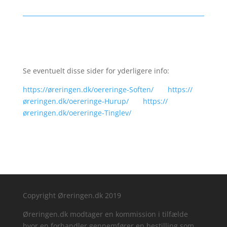
Se eventuelt disse sider for yderligere info:
https://øreringen.dk/oereringe-Soften/
https://
øreringen.dk/oereringe-Hurup/
https://
øreringen.dk/oereringe-Tinglev/
Copyright Øreringen.dk 2019
Øreringen.dk modtager en kommission i tilfælde
hvor en forhandler gennemfører en bestilling som