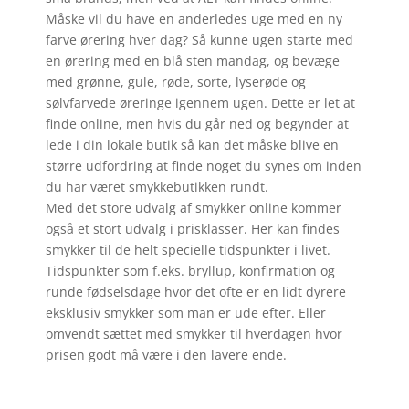
Måske vil du have en anderledes uge med en ny
farve ørering hver dag? Så kunne ugen starte med
en ørering med en blå sten mandag, og bevæge
med grønne, gule, røde, sorte, lyserøde og
sølvfarvede øreringe igennem ugen. Dette er let at
finde online, men hvis du går ned og begynder at
lede i din lokale butik så kan det måske blive en
større udfordring at finde noget du synes om inden
du har været smykkebutikken rundt.
Med det store udvalg af smykker online kommer
også et stort udvalg i prisklasser. Her kan findes
smykker til de helt specielle tidspunkter i livet.
Tidspunkter som f.eks. bryllup, konfirmation og
runde fødselsdage hvor det ofte er en lidt dyrere
eksklusiv smykker som man er ude efter. Eller
omvendt sættet med smykker til hverdagen hvor
prisen godt må være i den lavere ende.