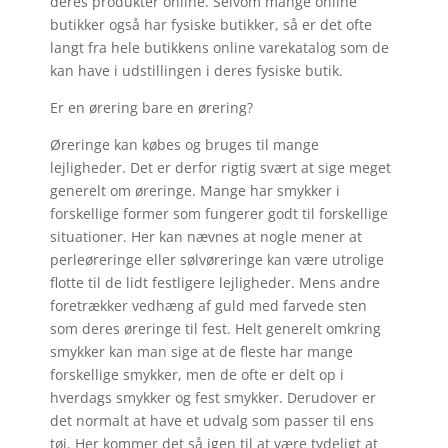
deres produkter online. Selvom mange online
butikker også har fysiske butikker, så er det ofte
langt fra hele butikkens online varekatalog som de
kan have i udstillingen i deres fysiske butik.
Er en ørering bare en ørering?
Øreringe kan købes og bruges til mange
lejligheder. Det er derfor rigtig svært at sige meget
generelt om øreringe. Mange har smykker i
forskellige former som fungerer godt til forskellige
situationer. Her kan nævnes at nogle mener at
perleøreringe eller sølvøreringe kan være utrolige
flotte til de lidt festligere lejligheder. Mens andre
foretrækker vedhæng af guld med farvede sten
som deres øreringe til fest. Helt generelt omkring
smykker kan man sige at de fleste har mange
forskellige smykker, men de ofte er delt op i
hverdags smykker og fest smykker. Derudover er
det normalt at have et udvalg som passer til ens
tøj. Her kommer det så igen til at være tydeligt at