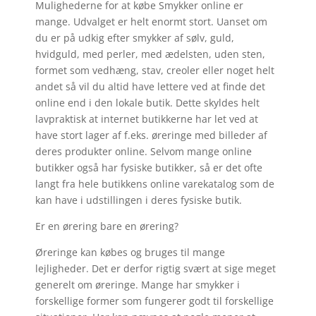
Mulighederne for at købe Smykker online er
mange. Udvalget er helt enormt stort. Uanset om
du er på udkig efter smykker af sølv, guld,
hvidguld, med perler, med ædelsten, uden sten,
formet som vedhæng, stav, creoler eller noget helt
andet så vil du altid have lettere ved at finde det
online end i den lokale butik. Dette skyldes helt
lavpraktisk at internet butikkerne har let ved at
have stort lager af f.eks. øreringe med billeder af
deres produkter online. Selvom mange online
butikker også har fysiske butikker, så er det ofte
langt fra hele butikkens online varekatalog som de
kan have i udstillingen i deres fysiske butik.
Er en ørering bare en ørering?
Øreringe kan købes og bruges til mange
lejligheder. Det er derfor rigtig svært at sige meget
generelt om øreringe. Mange har smykker i
forskellige former som fungerer godt til forskellige