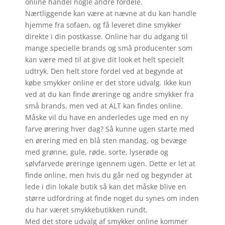
online handel nogle andre fordele.
Nærtliggende kan være at nævne at du kan handle
hjemme fra sofaen, og få leveret dine smykker
direkte i din postkasse. Online har du adgang til
mange specielle brands og små producenter som
kan være med til at give dit look et helt specielt
udtryk. Den helt store fordel ved at begynde at
købe smykker online er det store udvalg. Ikke kun
ved at du kan finde øreringe og andre smykker fra
små brands, men ved at ALT kan findes online.
Måske vil du have en anderledes uge med en ny
farve ørering hver dag? Så kunne ugen starte med
en ørering med en blå sten mandag, og bevæge
med grønne, gule, røde, sorte, lyserøde og
sølvfarvede øreringe igennem ugen. Dette er let at
finde online, men hvis du går ned og begynder at
lede i din lokale butik så kan det måske blive en
større udfordring at finde noget du synes om inden
du har været smykkebutikken rundt.
Med det store udvalg af smykker online kommer