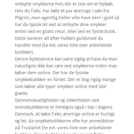
ombytte smykkerne hvis der er tale om et fejlkøb.
Hvis du f.eks. har købt et par øreringe i sølv fra
Pilgrim, men egentlig heller ville have dem i guld så
har du typisk let ved at ombytte dine smykker
enten ved en gratis retur, eller ved en fysisk butik.
Dette varierer alt efter hvilken guldsmed du
handler med (Se evt. vores liste over anbefalede
butikker).
Denne bytteservice kan være vigtig at have da man
naturligvis ikke kan røre ved smykkerne inden man
køber dem online. Der har de fysiske
smykkebutikker en fordel. Der er dog rigtig mange
som køber alle typer smykker online med stor
glæde.
Gennemskueligheden og sikkerheden ved
onlinebutikkerne er heldigvis også i top i dagens
Danmark. At købe f.eks. øreringe online er hurtigt
og let, da smykkebutikkerne ofte har anmeldelser
på Trustpilot (Se evt. vores liste over anbefalede