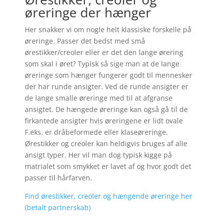
øreringe der hænger
Her snakker vi om nogle helt klassiske forskelle på
øreringe. Passer det bedst med små
ørestikker/creoler eller er det den lange ørering
som skal i øret? Typisk så sige man at de lange
øreringe som hænger fungerer godt til mennesker
der har runde ansigter. Ved de runde ansigter er
de lange smalle øreringe med til at afgranse
ansigtet. De hængede øreringe kan også gå til de
firkantede ansigter hvis øreringene er lidt ovale
F.eks. er dråbeformede eller klaseøreringe.
Ørestikker og creoler kan heldigvis bruges af alle
ansigt typer. Her vil man dog typisk kigge på
matrialet som smykket er lavet af og hvor godt det
passer til hårfarven.
Find ørestikker, creoler og hængende øreringe her
(betalt partnerskab)