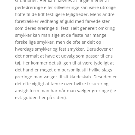
situationer. Her kan nævnes at nogle mener at
perleøreringe eller sølvøreringe kan være utrolige
flotte til de lidt festligere lejligheder. Mens andre
foretrækker vedhæng af guld med farvede sten
som deres øreringe til fest. Helt generelt omkring
smykker kan man sige at de fleste har mange
forskellige smykker, men de ofte er delt op i
hverdags smykker og fest smykker. Derudover er
det normalt at have et udvalg som passer til ens
tøj. Her kommer det så igen til at være tydeligt at
det handler meget om personlig stil hvilke slags
øreringe man vælger til sit klædeskab. Desuden er
det ofte vigtigt at tænke over hvilke frisurer og
ansigtsform man har når man vælger øreringe (se
evt. guiden her på siden).