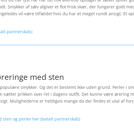
t. Smykker af sølv afgiver et flot frisk skær, der fungerer godt med
igeledes vil være tilfældet hvis du har et meget rundt ansigt. Et opl
talt partnerskab)
øreringe med sten
opulære smykker. Og det er bestemt ikke uden grund. Perler i smykk
 sætter prikken over i’et i dagens outfit. Det kunne være ørering m
ansigt. Mulighederne er heldigvis mange da der findes et utal af fo
d sten og perler her (betalt partnerskab)