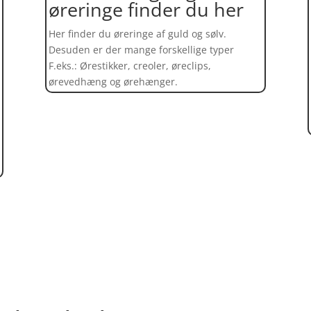
øreringe finder du her
Her finder du øreringe af guld og sølv.
Desuden er der mange forskellige typer
F.eks.: Ørestikker, creoler, øreclips,
ørevedhæng og ørehænger.
Find et kæmpe udvalg af øreringe her