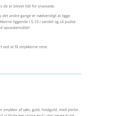
s de er blevet lidt for snavsede.
 det andre gange er nødvendigt at ligge
ykkerne liggende i 5-10 i vandet og så pudse
ed opvaskemidlet!
rt ved at få smykkerne rene.
r smykker af sølv, guld, hvidguld, med perler,
 at finde det online end i den lokale butik.