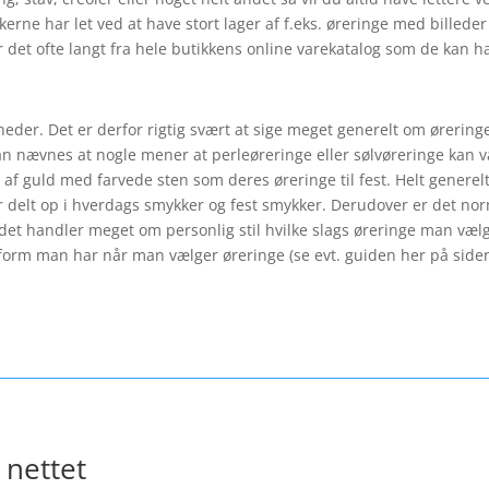
ikkerne har let ved at have stort lager af f.eks. øreringe med bille
r det ofte langt fra hele butikkens online varekatalog som de kan hav
heder. Det er derfor rigtig svært at sige meget generelt om ørerin
kan nævnes at nogle mener at perleøreringe eller sølvøreringe kan være
f guld med farvede sten som deres øreringe til fest. Helt generel
 delt op i hverdags smykker og fest smykker. Derudover er det norm
 det handler meget om personlig stil hvilke slags øreringe man vælg
tsform man har når man vælger øreringe (se evt. guiden her på siden
 nettet