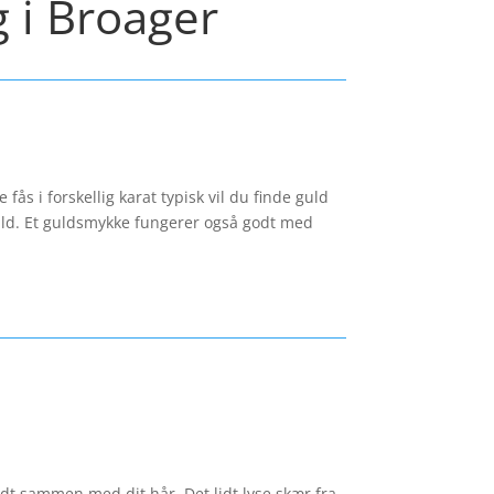
g i Broager
ås i forskellig karat typisk vil du finde guld
guld. Et guldsmykke fungerer også godt med
godt sammen med dit hår. Det lidt lyse skær fra