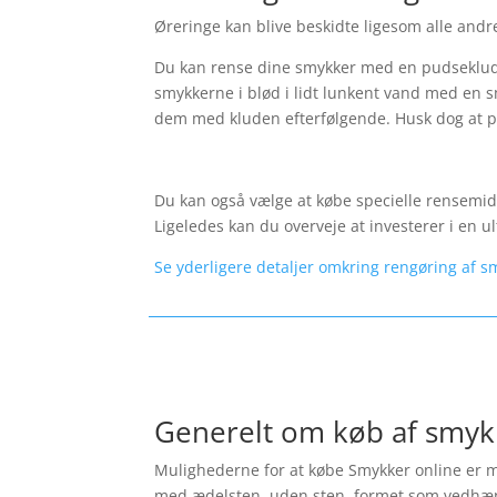
Øreringe kan blive beskidte ligesom alle andre
Du kan rense dine smykker med en pudseklud.
smykkerne i blød i lidt lunkent vand med en s
dem med kluden efterfølgende. Husk dog at p
Du kan også vælge at købe specielle rensemidl
Ligeledes kan du overveje at investerer i en
Se yderligere detaljer omkring rengøring af s
Generelt om køb af smyk
Mulighederne for at købe Smykker online er ma
med ædelsten, uden sten, formet som vedhæng, s