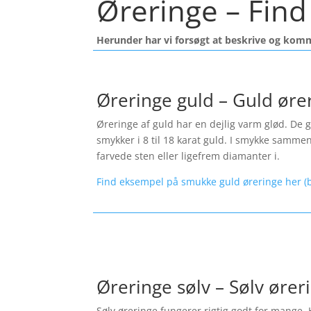
Øreringe – Find 
Herunder har vi forsøgt at beskrive og kom
Øreringe guld – Guld øre
Øreringe af guld har en dejlig varm glød. De gi
smykker i 8 til 18 karat guld. I smykke samme
farvede sten eller ligefrem diamanter i.
Find eksempel på smukke guld øreringe her (b
Øreringe sølv – Sølv ører
Sølv øreringe fungerer rigtig godt for mange. 