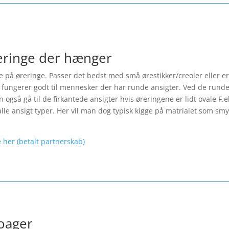
reringe der hænger
le på øreringe. Passer det bedst med små ørestikker/creoler eller er
fungerer godt til mennesker der har runde ansigter. Ved de runde 
også gå til de firkantede ansigter hvis øreringene er lidt ovale F.
lle ansigt typer. Her vil man dog typisk kigge på matrialet som smyk
 her (betalt partnerskab)
roager