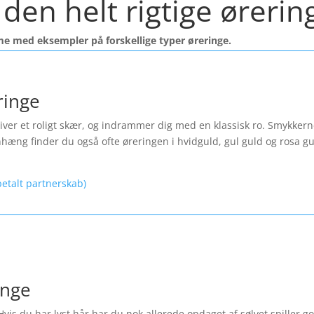
den helt rigtige ørerin
me med eksempler på forskellige typer øreringe.
ringe
ver et roligt skær, og indrammer dig med en klassisk ro. Smykkerne f
nhæng finder du også ofte øreringen i hvidguld, gul guld og rosa 
etalt partnerskab)
inge
Hvis du har lyst hår har du nok allerede opdaget af sølvet spiller 