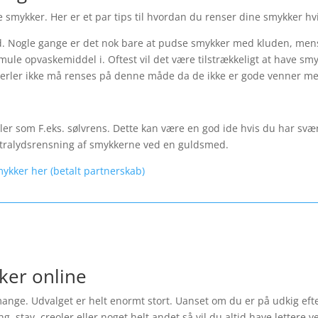
 smykker. Her er et par tips til hvordan du renser dine smykker hvi
 Nogle gange er det nok bare at pudse smykker med kluden, mens
mule opvaskemiddel i. Oftest vil det være tilstrækkeligt at have sm
erler ikke må renses på denne måde da de ikke er gode venner m
er som F.eks. sølvrens. Dette kan være en god ide hvis du har svæ
 ultralydsrensning af smykkerne ved en guldsmed.
mykker her (betalt partnerskab)
ker online
nge. Udvalget er helt enormt stort. Uanset om du er på udkig efte
tav, creoler eller noget helt andet så vil du altid have lettere ved