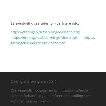
Se eventuelt disse sider for yderligere info:
https://øreringen.dk/oereringe-Vissenbjerg/
https://øreringen.dk/oereringe-Vinderup/
https://
øreringen.dk/oereringe-Sonderso/
Copyright Øreringen.dk 2019
Øreringen.dk modtager en kommission i tilfælde
hvor en forhandler gennemfører en bestilling som
kommer fra Øreringen.dk