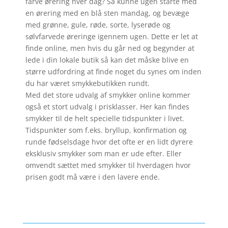
farve ørering hver dag? Så kunne ugen starte med
en ørering med en blå sten mandag, og bevæge
med grønne, gule, røde, sorte, lyserøde og
sølvfarvede øreringe igennem ugen. Dette er let at
finde online, men hvis du går ned og begynder at
lede i din lokale butik så kan det måske blive en
større udfordring at finde noget du synes om inden
du har været smykkebutikken rundt.
Med det store udvalg af smykker online kommer
også et stort udvalg i prisklasser. Her kan findes
smykker til de helt specielle tidspunkter i livet.
Tidspunkter som f.eks. bryllup, konfirmation og
runde fødselsdage hvor det ofte er en lidt dyrere
eksklusiv smykker som man er ude efter. Eller
omvendt sættet med smykker til hverdagen hvor
prisen godt må være i den lavere ende.