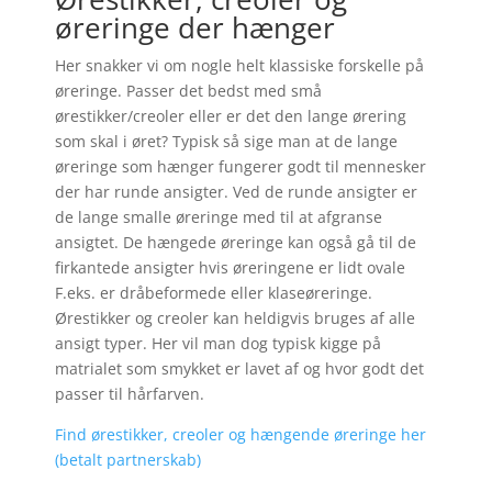
øreringe der hænger
Her snakker vi om nogle helt klassiske forskelle på
øreringe. Passer det bedst med små
ørestikker/creoler eller er det den lange ørering
som skal i øret? Typisk så sige man at de lange
øreringe som hænger fungerer godt til mennesker
der har runde ansigter. Ved de runde ansigter er
de lange smalle øreringe med til at afgranse
ansigtet. De hængede øreringe kan også gå til de
firkantede ansigter hvis øreringene er lidt ovale
F.eks. er dråbeformede eller klaseøreringe.
Ørestikker og creoler kan heldigvis bruges af alle
ansigt typer. Her vil man dog typisk kigge på
matrialet som smykket er lavet af og hvor godt det
passer til hårfarven.
Find ørestikker, creoler og hængende øreringe her
(betalt partnerskab)