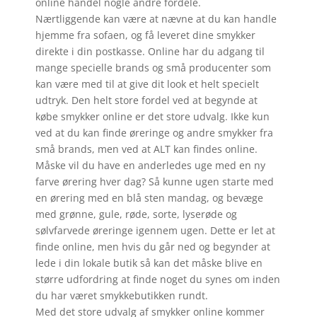
online handel nogle andre fordele.
Nærtliggende kan være at nævne at du kan handle
hjemme fra sofaen, og få leveret dine smykker
direkte i din postkasse. Online har du adgang til
mange specielle brands og små producenter som
kan være med til at give dit look et helt specielt
udtryk. Den helt store fordel ved at begynde at
købe smykker online er det store udvalg. Ikke kun
ved at du kan finde øreringe og andre smykker fra
små brands, men ved at ALT kan findes online.
Måske vil du have en anderledes uge med en ny
farve ørering hver dag? Så kunne ugen starte med
en ørering med en blå sten mandag, og bevæge
med grønne, gule, røde, sorte, lyserøde og
sølvfarvede øreringe igennem ugen. Dette er let at
finde online, men hvis du går ned og begynder at
lede i din lokale butik så kan det måske blive en
større udfordring at finde noget du synes om inden
du har været smykkebutikken rundt.
Med det store udvalg af smykker online kommer