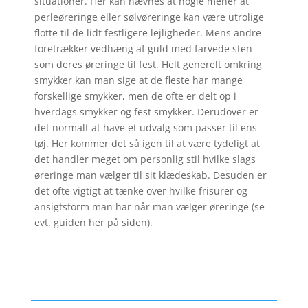
situationer. Her kan nævnes at nogle mener at
perleøreringe eller sølvøreringe kan være utrolige
flotte til de lidt festligere lejligheder. Mens andre
foretrækker vedhæng af guld med farvede sten
som deres øreringe til fest. Helt generelt omkring
smykker kan man sige at de fleste har mange
forskellige smykker, men de ofte er delt op i
hverdags smykker og fest smykker. Derudover er
det normalt at have et udvalg som passer til ens
tøj. Her kommer det så igen til at være tydeligt at
det handler meget om personlig stil hvilke slags
øreringe man vælger til sit klædeskab. Desuden er
det ofte vigtigt at tænke over hvilke frisurer og
ansigtsform man har når man vælger øreringe (se
evt. guiden her på siden).