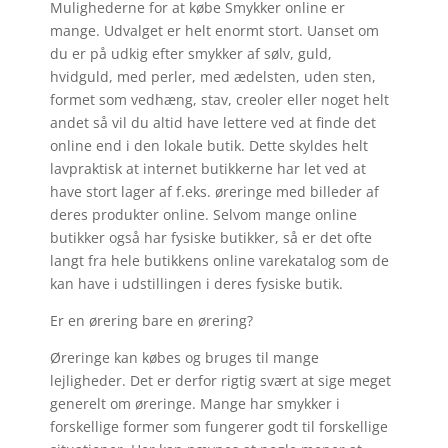
Mulighederne for at købe Smykker online er
mange. Udvalget er helt enormt stort. Uanset om
du er på udkig efter smykker af sølv, guld,
hvidguld, med perler, med ædelsten, uden sten,
formet som vedhæng, stav, creoler eller noget helt
andet så vil du altid have lettere ved at finde det
online end i den lokale butik. Dette skyldes helt
lavpraktisk at internet butikkerne har let ved at
have stort lager af f.eks. øreringe med billeder af
deres produkter online. Selvom mange online
butikker også har fysiske butikker, så er det ofte
langt fra hele butikkens online varekatalog som de
kan have i udstillingen i deres fysiske butik.
Er en ørering bare en ørering?
Øreringe kan købes og bruges til mange
lejligheder. Det er derfor rigtig svært at sige meget
generelt om øreringe. Mange har smykker i
forskellige former som fungerer godt til forskellige