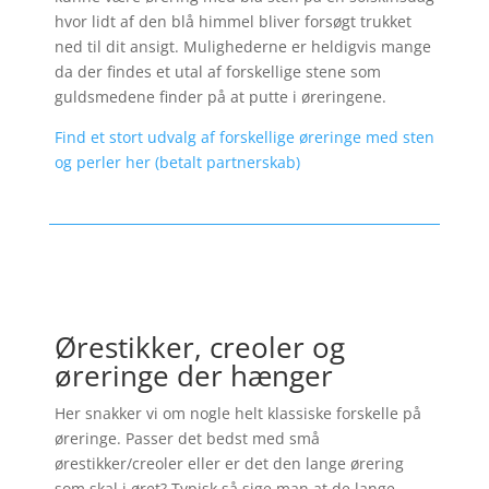
hvor lidt af den blå himmel bliver forsøgt trukket
ned til dit ansigt. Mulighederne er heldigvis mange
da der findes et utal af forskellige stene som
guldsmedene finder på at putte i øreringene.
Find et stort udvalg af forskellige øreringe med sten
og perler her (betalt partnerskab)
Ørestikker, creoler og
øreringe der hænger
Her snakker vi om nogle helt klassiske forskelle på
øreringe. Passer det bedst med små
ørestikker/creoler eller er det den lange ørering
som skal i øret? Typisk så sige man at de lange