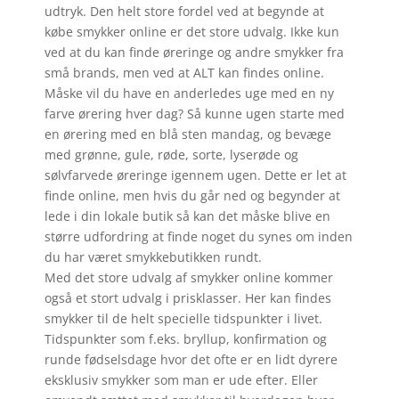
udtryk. Den helt store fordel ved at begynde at
købe smykker online er det store udvalg. Ikke kun
ved at du kan finde øreringe og andre smykker fra
små brands, men ved at ALT kan findes online.
Måske vil du have en anderledes uge med en ny
farve ørering hver dag? Så kunne ugen starte med
en ørering med en blå sten mandag, og bevæge
med grønne, gule, røde, sorte, lyserøde og
sølvfarvede øreringe igennem ugen. Dette er let at
finde online, men hvis du går ned og begynder at
lede i din lokale butik så kan det måske blive en
større udfordring at finde noget du synes om inden
du har været smykkebutikken rundt.
Med det store udvalg af smykker online kommer
også et stort udvalg i prisklasser. Her kan findes
smykker til de helt specielle tidspunkter i livet.
Tidspunkter som f.eks. bryllup, konfirmation og
runde fødselsdage hvor det ofte er en lidt dyrere
eksklusiv smykker som man er ude efter. Eller