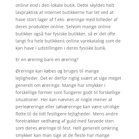
online end i den lokale butik. Dette skyldes helt
lavpraktisk at internet butikkerne har let ved at
have stort lager af f.eks. øreringe med billeder af
deres produkter online. Selvom mange online
butikker også har fysiske butikker, så er det ofte
langt fra hele butikkens online varekatalog som de
kan have i udstillingen i deres fysiske butik.
Er en ørering bare en ørering?
Øreringe kan købes og bruges til mange
lejligheder. Det er derfor rigtig svært at sige meget
generelt om øreringe. Mange har smykker i
forskellige former som fungerer godt til forskellige
situationer. Her kan nævnes at nogle mener at
perleøreringe eller sølvøreringe kan være utrolige
flotte til de lidt festligere lejligheder. Mens andre
foretrækker vedhæng af guld med farvede sten
som deres øreringe til fest. Helt generelt omkring
smykker kan man sige at de fleste har mange