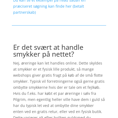
Du kan se et eksempel på hvad sådan en
præciseret søgning kan finde her (betalt
partnerskab)
Er det svært at handle
smykker på nettet?
Nej, øreringe kan let handles online. Dette skyldes
at smykker er et fysisk lille produkt, så mange
webshops giver gratis fragt på køb af de små flotte
smykker. Typisk vil forretningerne også gerne gratis
ombytte smykkerne hvis der er tale om et fejlkøb.
Hvis du f.eks. har købt et par øreringe i sølv fra
Pilgrim, men egentlig heller ville have dem i guld så
har du typisk let ved at ombytte dine smykker
enten ved en gratis retur, eller ved en fysisk butik.
Dette varierer alt efter hvilken guldsmed du