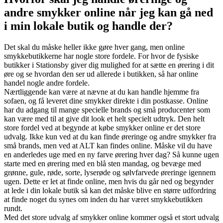
andre smykker online når jeg kan gå ned
i min lokale butik og handle der?
Det skal du måske heller ikke gøre hver gang, men online
smykkebutikkerne har nogle store fordele. For hvor de fysiske
butikker i Stationsby giver dig mulighed for at sætte en ørering i dit
øre og se hvordan den ser ud allerede i butikken, så har online
handel nogle andre fordele.
Nærtliggende kan være at nævne at du kan handle hjemme fra
sofaen, og få leveret dine smykker direkte i din postkasse. Online
har du adgang til mange specielle brands og små producenter som
kan være med til at give dit look et helt specielt udtryk. Den helt
store fordel ved at begynde at købe smykker online er det store
udvalg. Ikke kun ved at du kan finde øreringe og andre smykker fra
små brands, men ved at ALT kan findes online. Måske vil du have
en anderledes uge med en ny farve ørering hver dag? Så kunne ugen
starte med en ørering med en blå sten mandag, og bevæge med
grønne, gule, røde, sorte, lyserøde og sølvfarvede øreringe igennem
ugen. Dette er let at finde online, men hvis du går ned og begynder
at lede i din lokale butik så kan det måske blive en større udfordring
at finde noget du synes om inden du har været smykkebutikken
rundt.
Med det store udvalg af smykker online kommer også et stort udvalg