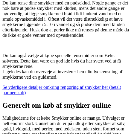
Du kan rense dine smykker med en pudseklud. Nogle gange er det
nok bare at pudse smykker med kluden, mens det andre gange er
nødvendigt at ligge smykkerne i blød i lidt lunkent vand med en
smule opvaskemiddel i. Oftest vil det være tilstrækkeligt at have
smykkerne liggende i 5-10 i vandet og så pudse dem med kluden
efterfølgende. Husk dog at perler ikke må renses på denne måde da
de ikke er gode venner med opvaskemidlet!
Du kan også vælge at købe specielle rensemidler som F.eks.
sølvrens. Dette kan være en god ide hvis du har svært ved at få
smykkerne rene.
Ligeledes kan du overveje at investerer i en ultralydsrensning af
smykkerne ved en guldsmed.
Se yderligere detaljer omkring rengøring af smykker her (betalt
partnerskab)
Generelt om køb af smykker online
Mulighederne for at købe Smykker online er mange. Udvalget er
helt enormt stort. Uanset om du er på udkig efter smykker af sølv,
guld, hvidguld, med perler, med ædelsten, uden sten, formet som