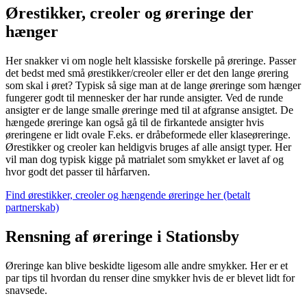
Ørestikker, creoler og øreringe der
hænger
Her snakker vi om nogle helt klassiske forskelle på øreringe. Passer
det bedst med små ørestikker/creoler eller er det den lange ørering
som skal i øret? Typisk så sige man at de lange øreringe som hænger
fungerer godt til mennesker der har runde ansigter. Ved de runde
ansigter er de lange smalle øreringe med til at afgranse ansigtet. De
hængede øreringe kan også gå til de firkantede ansigter hvis
øreringene er lidt ovale F.eks. er dråbeformede eller klaseøreringe.
Ørestikker og creoler kan heldigvis bruges af alle ansigt typer. Her
vil man dog typisk kigge på matrialet som smykket er lavet af og
hvor godt det passer til hårfarven.
Find ørestikker, creoler og hængende øreringe her (betalt
partnerskab)
Rensning af øreringe i Stationsby
Øreringe kan blive beskidte ligesom alle andre smykker. Her er et
par tips til hvordan du renser dine smykker hvis de er blevet lidt for
snavsede.