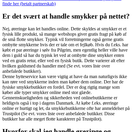
finde her (betalt partnerskab)
Er det svært at handle smykker på nettet?
Nej, øreringe kan let handles online. Dette skyldes at smykker er et
fysisk lille produkt, så mange webshops giver gratis fragt på køb af
de små flotte smykker. Typisk vil forretningerne også gerne gratis
ombytte smykkerne hvis der er tale om et fejlkøb. Hvis du f.eks. har
købt et par øreringe i sølv fra Pilgrim, men egentlig heller ville have
dem i guld så har du typisk let ved at ombytte dine smykker enten
ved en gratis retur, eller ved en fysisk butik. Dette varierer alt efter
hvilken guldsmed du handler med (Se evt. vores liste over
anbefalede butikker).
Denne bytteservice kan være vigtig at have da man naturligvis ikke
kan røre ved smykkerne inden man køber dem online. Der har de
fysiske smykkebutikker en fordel. Der er dog rigtig mange som
køber alle typer smykker online med stor glæde.
Gennemskueligheden og sikkerheden ved onlinebutikkerne er
heldigvis også i top i dagens Danmark. At købe f.eks. øreringe
online er hurtigt og let, da smykkebutikkerne ofte har anmeldelser på
Trustpilot (Se evt. vores liste over anbefalede butikker. Disse
butikker har alle meget flotte karakterer på Trustpilot).
Hvorfor skal jeg handle øreringe og