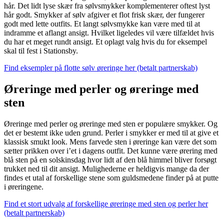
hår. Det lidt lyse skær fra sølvsmykker komplementerer oftest lyst
hår godt. Smykker af sølv afgiver et flot frisk skær, der fungerer
godt med lette outfits. Et langt sølvsmykke kan være med til at
indramme et aflangt ansigt. Hvilket ligeledes vil være tilfældet hvis
du har et meget rundt ansigt. Et oplagt valg hvis du for eksempel
skal til fest i Stationsby.
Find eksempler på flotte sølv øreringe her (betalt partnerskab)
Øreringe med perler og øreringe med
sten
Øreringe med perler og øreringe med sten er populære smykker. Og
det er bestemt ikke uden grund. Perler i smykker er med til at give et
klassisk smukt look. Mens farvede sten i øreringe kan være det som
sætter prikken over i’et i dagens outfit. Det kunne være ørering med
blå sten på en solskinsdag hvor lidt af den blå himmel bliver forsøgt
trukket ned til dit ansigt. Mulighederne er heldigvis mange da der
findes et utal af forskellige stene som guldsmedene finder på at putte
i øreringene.
Find et stort udvalg af forskellige øreringe med sten og perler her
(betalt partnerskab)