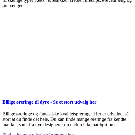
forskellige typer F.eks.: Ørestikker, creoler, øreclips, ørevedhæng og
ørehænger.
Billige øreringe til dyre - Se et stort udvalg her
Billige øreringe og fantastiske kvalitetsøreringe. Her er udvalget så
stort at du finde det hele. Du kan finde mange øreringe fra kendte
mærker, samt fra nye designerer du endnu ikke har hørt om.
Find et kæmpe udvalg af øreringe her