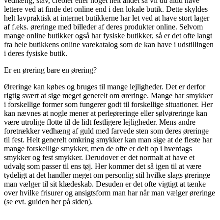
vedhæng, stav, creoler eller noget helt andet så vil du altid have
lettere ved at finde det online end i den lokale butik. Dette skyldes
helt lavpraktisk at internet butikkerne har let ved at have stort lager
af f.eks. øreringe med billeder af deres produkter online. Selvom
mange online butikker også har fysiske butikker, så er det ofte langt
fra hele butikkens online varekatalog som de kan have i udstillingen
i deres fysiske butik.
Er en ørering bare en ørering?
Øreringe kan købes og bruges til mange lejligheder. Det er derfor
rigtig svært at sige meget generelt om øreringe. Mange har smykker
i forskellige former som fungerer godt til forskellige situationer. Her
kan nævnes at nogle mener at perleøreringe eller sølvøreringe kan
være utrolige flotte til de lidt festligere lejligheder. Mens andre
foretrækker vedhæng af guld med farvede sten som deres øreringe
til fest. Helt generelt omkring smykker kan man sige at de fleste har
mange forskellige smykker, men de ofte er delt op i hverdags
smykker og fest smykker. Derudover er det normalt at have et
udvalg som passer til ens tøj. Her kommer det så igen til at være
tydeligt at det handler meget om personlig stil hvilke slags øreringe
man vælger til sit klædeskab. Desuden er det ofte vigtigt at tænke
over hvilke frisurer og ansigtsform man har når man vælger øreringe
(se evt. guiden her på siden).