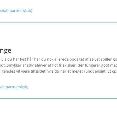
etalt partnerskab)
inge
Hvis du har lyst hår har du nok allerede opdaget af sølvet spiller 
t. Smykker af sølv afgiver et flot frisk skær, der fungerer godt med
igeledes vil være tilfældet hvis du har et meget rundt ansigt. Et opl
talt partnerskab)