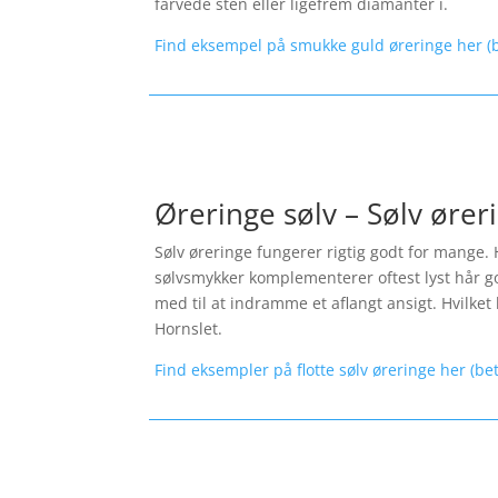
farvede sten eller ligefrem diamanter i.
Find eksempel på smukke guld øreringe her (b
Øreringe sølv – Sølv ører
Sølv øreringe fungerer rigtig godt for mange. 
sølvsmykker komplementerer oftest lyst hår god
med til at indramme et aflangt ansigt. Hvilket l
Hornslet.
Find eksempler på flotte sølv øreringe her (be