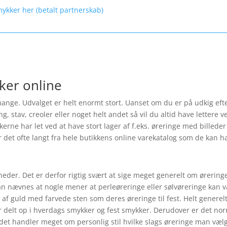
mykker her (betalt partnerskab)
ker online
nge. Udvalget er helt enormt stort. Uanset om du er på udkig efte
tav, creoler eller noget helt andet så vil du altid have lettere ved
ikkerne har let ved at have stort lager af f.eks. øreringe med bille
r det ofte langt fra hele butikkens online varekatalog som de kan hav
heder. Det er derfor rigtig svært at sige meget generelt om ørerin
kan nævnes at nogle mener at perleøreringe eller sølvøreringe kan være
f guld med farvede sten som deres øreringe til fest. Helt generel
 delt op i hverdags smykker og fest smykker. Derudover er det norm
 det handler meget om personlig stil hvilke slags øreringe man vælg