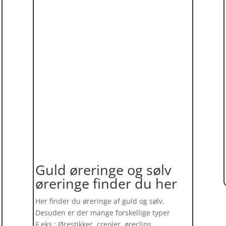
Guld øreringe og sølv
øreringe finder du her
Her finder du øreringe af guld og sølv.
Desuden er der mange forskellige typer
F.eks.: Ørestikker, creoler, øreclips,