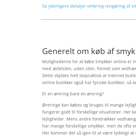
Se yderligere detaljer omkring rengøring af s
Generelt om køb af smyk
Mulighederne for at købe Smykker online er ma
med ædelsten, uden sten, formet som vedhæng, s
Dette skyldes helt lavpraktisk at internet but
online butikker også har fysiske butikker, så e
Er en ørering bare en ørering?
Øreringe kan købes og bruges til mange lejlig
fungerer godt til forskellige situationer. Her 
lejligheder. Mens andre foretrækker vedhæng a
har mange forskellige smykker, men de ofte er
Her kommer det så igen til at være tydeligt at