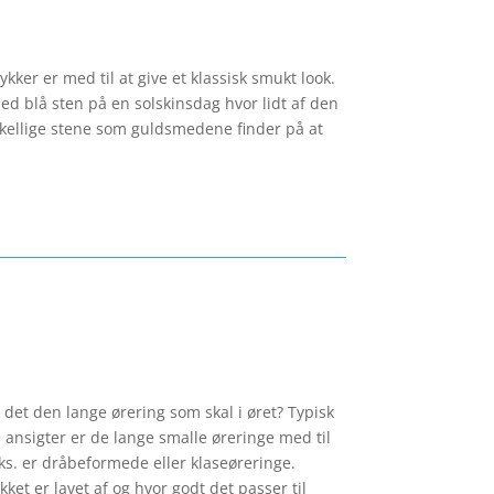
er er med til at give et klassisk smukt look.
ed blå sten på en solskinsdag hvor lidt af den
rskellige stene som guldsmedene finder på at
 det den lange ørering som skal i øret? Typisk
ansigter er de lange smalle øreringe med til
eks. er dråbeformede eller klaseøreringe.
ket er lavet af og hvor godt det passer til