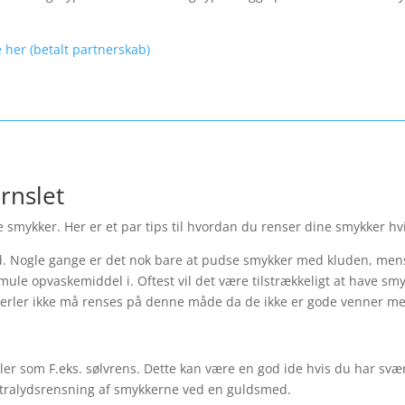
 her (betalt partnerskab)
rnslet
 smykker. Her er et par tips til hvordan du renser dine smykker hvi
 Nogle gange er det nok bare at pudse smykker med kluden, mens
mule opvaskemiddel i. Oftest vil det være tilstrækkeligt at have sm
erler ikke må renses på denne måde da de ikke er gode venner m
er som F.eks. sølvrens. Dette kan være en god ide hvis du har svæ
 ultralydsrensning af smykkerne ved en guldsmed.