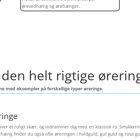
ørevedhæng og ørehænger.
Find et kæmpe udvalg af øreringe her
den helt rigtige ørerin
me med eksempler på forskellige typer øreringe.
ringe
ver et roligt skær, og indrammer dig med en klassisk ro. Smykkerne f
nhæng finder du også ofte øreringen i hvidguld, gul guld og rosa 