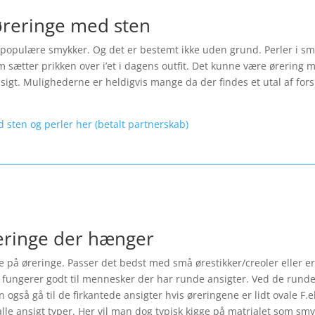
øreringe med sten
opulære smykker. Og det er bestemt ikke uden grund. Perler i smykk
 sætter prikken over i’et i dagens outfit. Det kunne være ørering m
ansigt. Mulighederne er heldigvis mange da der findes et utal af fo
d sten og perler her (betalt partnerskab)
reringe der hænger
le på øreringe. Passer det bedst med små ørestikker/creoler eller er
fungerer godt til mennesker der har runde ansigter. Ved de runde 
også gå til de firkantede ansigter hvis øreringene er lidt ovale F.
lle ansigt typer. Her vil man dog typisk kigge på matrialet som smyk